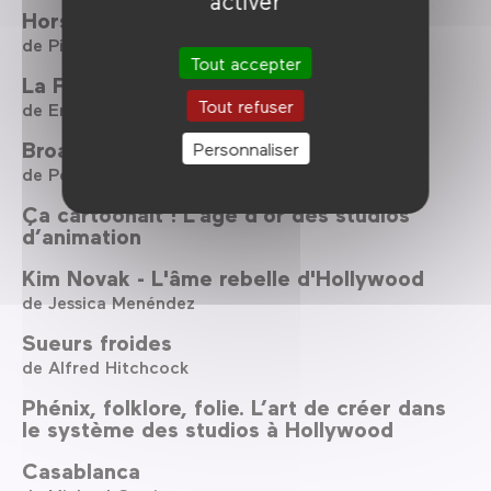
activer
Hors de prix
de Pierre Salvadori
Tout accepter
La Folle ingénue
Tout refuser
de Ernst Lubitsch
Broadway Therapy
Personnaliser
de Peter Bogdanovich
Ça cartoonait ! L’âge d’or des studios
d’animation
Kim Novak - L'âme rebelle d'Hollywood
de Jessica Menéndez
Sueurs froides
de Alfred Hitchcock
Phénix, folklore, folie. L’art de créer dans
le système des studios à Hollywood
Casablanca