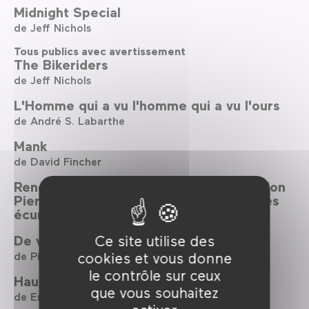
Midnight Special
de Jeff Nichols
Tous publics avec avertissement
The Bikeriders
de Jeff Nichols
L'Homme qui a vu l'homme qui a vu l'ours
de André S. Labarthe
Mank
de David Fincher
Rencontre : la comédie sophistiquée selon
Pierre Salvadori ou comment donner des
écureuils aux noix
Ce site utilise des
De vrais mensonges
cookies et vous donne
de Pierre Salvadori
le contrôle sur ceux
Haute Pègre
que vous souhaitez
de Ernst Lubitsch