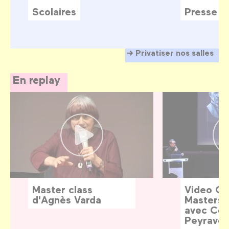
Scolaires
Presse
Privatiser nos salles
En replay
Master class
Video G
d'Agnès Varda
Masters:
avec Céd
Peyraver