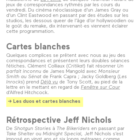
jeux de correspondances rythmés par les cours du
vendredi. Du cinéma néoclassique d'un James Gray ou
d'un Clint Eastwood en passant par des études sur les
studios, les dessous queer de l’âge d’or hollywoodien ou
le goût du remake, dix intervenant·es viennent éclairer
cette programmation.
Cartes blanches
Quelques complices se prêtent avec nous au jeu des
correspondances et présentent leurs doubles séances
fétiches. Clément Colliaux (
Critikat
) fait résonner
Un
parfait inconnu
de James Mangold avec
Monsieur
Smith au Sénat
de Frank Capra ; Jacky Goldberg (
Les
Inrocks
) prend
Déjà vu
de Tony Scott, au pied de la
lettre en le mettant en regard de
Fenêtre sur Cour
d’Alfred Hitchcock.
Les duos et cartes blanches
Rétrospective Jeff Nichols
De
Shotgun Stories
à
The Bikeriders
en passant par
Take Shelter
ou
Midnight Special,
Jeff Nichols s’est
imposé en vingt ans et six longs métrages comme