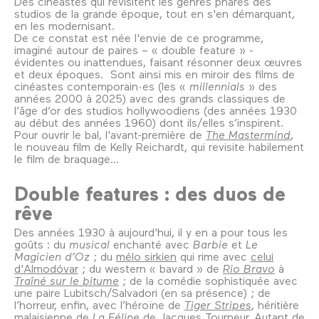
Des cinéastes qui revisitent les genres phares des
studios de la grande époque, tout en s'en démarquant,
en les modernisant.
De ce constat est née l'envie de ce programme,
imaginé autour de paires – « double feature » -
évidentes ou inattendues, faisant résonner deux œuvres
et deux époques. Sont ainsi mis en miroir des films de
cinéastes contemporain·es (les «
millennials
» des
années 2000 à 2025) avec des grands classiques de
l’âge d’or des studios hollywoodiens (des années 1930
au début des années 1960) dont ils/elles s’inspirent.
Pour ouvrir le bal, l'avant-première de
The Mastermind
,
le nouveau film de Kelly Reichardt, qui revisite habilement
le film de braquage...
Double features : des duos de
rêve
Des années 1930 à aujourd'hui, il y en a pour tous les
goûts : du
musical
enchanté avec
Barbie
et
Le
Magicien d’Oz
; du
mélo sirkien
qui rime avec
celui
d'Almodóvar
; du western « bavard » de
Rio Bravo
à
Traîné sur le bitume
; de la comédie sophistiquée avec
une paire Lubitsch/Salvadori (en sa présence) ; de
l’horreur, enfin, avec l’héroïne de
Tiger Stripes
, héritière
malaisienne de
La Féline
de Jacques Tourneur. Autant de