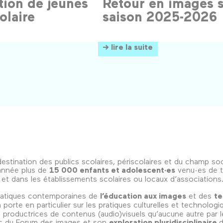
tion de jeunes
Retour en images s
olaire
saison 2025-2026
→ lire la suite
destination des publics scolaires, périscolaires et du champ soc
année plus de
15 000 enfants et adolescent·es
venu·es de 
et dans les établissements scolaires ou locaux d’associations
ématiques contemporaines de
l’éducation aux images
et des
te
n porte en particulier sur les pratiques culturelles et technolog
s productrices de contenus (audio)visuels qu’aucune autre par 
ic du Forum des images et son
exploration pluridisciplinaire
d