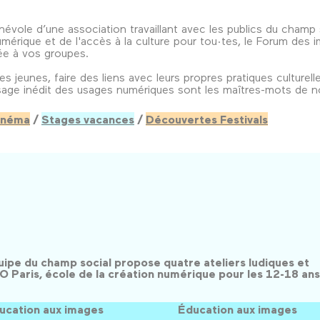
évole d’une association travaillant avec les publics du champ s
numérique et de l'accès à la culture pour tou·tes, le Forum de
tée à vos groupes.
des jeunes, faire des liens avec leurs propres pratiques culture
sage inédit des usages numériques sont les maîtres-mots de no
inéma
/
Stages vacances
/
Découvertes Festivals
équipe du champ social propose quatre ateliers ludiques et
Paris, école de la création numérique pour les 12-18 ans
ucation aux images
Éducation aux images