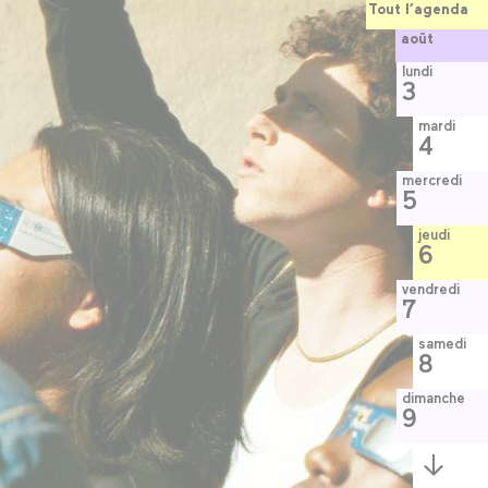
Tout l’agenda
août
lundi
3
mardi
4
mercredi
5
jeudi
6
vendredi
7
samedi
8
dimanche
9
Semaine
suivante