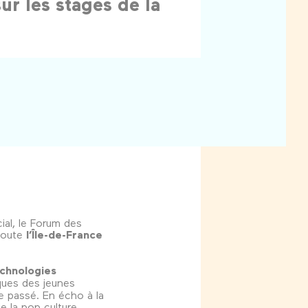
ur les stages de la
ial, le Forum des
toute
l’Île-de-France
.
chnologies
iques des jeunes
le passé. En écho à la
e la pop culture,