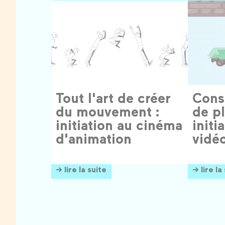
Tout l'art de créer
Cons
du mouvement :
de pl
initiation au cinéma
initi
d'animation
vidé
→ lire la suite
→ lire la