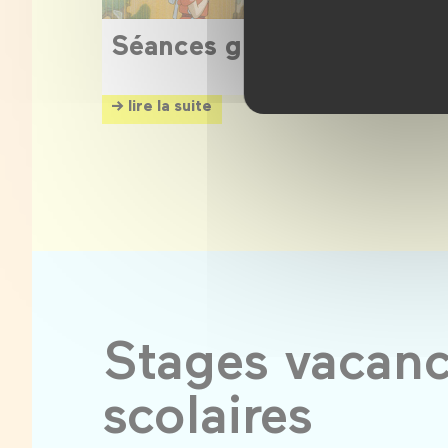
Séances gratuites
→ lire la suite
Stages vacance
scolaires