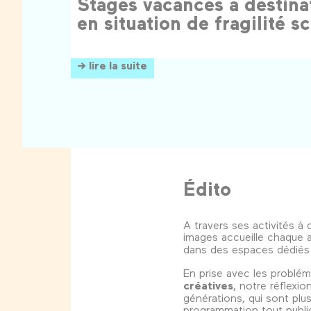
Stages vacances à destina
en situation de fragilité sc
→ lire la suite
Édito
A travers ses activités à 
images accueille chaque 
dans des espaces dédiés 
En prise avec les probl
créatives
, notre réflexio
générations, qui sont plu
programmation tout publ