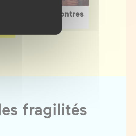
projections-rencontres
 suite
s fragilités