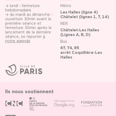
→ lundi : fermeture
Métro
hebdomadaire
Les Halles (ligne 4)
→ du mardi au dimanche :
Châtelet (lignes 1, 7, 14)
ouverture 30min avant la
première séance et
RER
fermeture 30min après le
Châtelet-Les Halles
lancement de la dernière
(Lignes A, B, D)
séance, se reporter
à
notre agenda
Bus
67, 74, 85
arrêt Coquillière-Les
Halles
Ville
de
Paris
Ils nous soutiennent