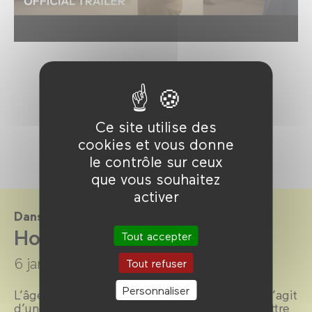
Ce site utilise des
cookies et vous donne
le contrôle sur ceux
que vous souhaitez
activer
Dans le cadre de
Hollywood Millennials
Tout accepter
6 janvier →
19 mars 2026
Tout refuser
Personnaliser
L’âge d’or d’Hollywood et ses héritages. Il s’agit
d’une intuition et d’une envie : celles de mettre