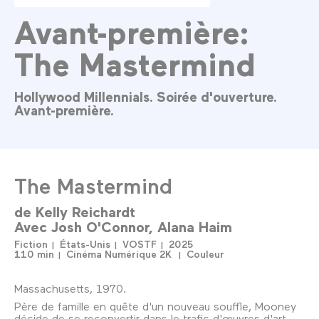
Avant-première:
The Mastermind
Hollywood Millennials. Soirée d'ouverture.
Avant-première.
The Mastermind
de
Kelly Reichardt
Avec
Josh O'Connor
Alana Haim
Fiction
États-Unis
VOSTF
2025
110 min
Cinéma Numérique 2K
Couleur
Massachusetts, 1970.
Père de famille en quête d'un nouveau souffle, Mooney
décide de se reconvertir dans le trafic d'œuvres d'art.