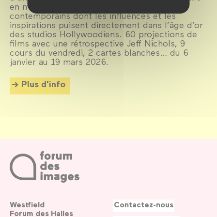
en miroir des œuvres de cinéastes
contemporains dont les influences et les
inspirations puisent directement dans l’âge d’or
des studios Hollywoodiens. 60 projections de
films avec une rétrospective Jeff Nichols, 9
cours du vendredi, 2 cartes blanches… du 6
janvier au 19 mars 2026.
Plus d'info
Westfield
Contactez-nous
Forum des Halles