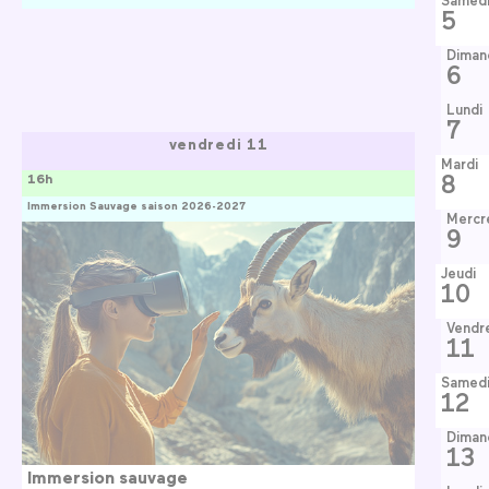
Samed
5
Diman
6
Lundi
7
vendredi 11
Mardi
8
16h
Immersion Sauvage saison 2026-2027
Mercr
9
Jeudi
10
Vendr
11
Samed
12
Diman
13
Immersion sauvage