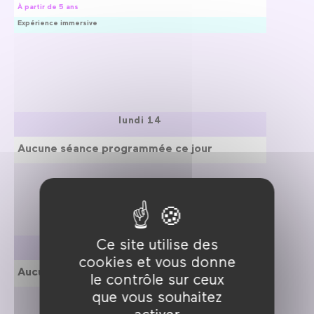
À partir de 5 ans
Expérience immersive
lundi 14
Aucune séance programmée ce jour
Ce site utilise des
mardi 15
cookies et vous donne
Aucune séance programmée ce jour
le contrôle sur ceux
que vous souhaitez
activer