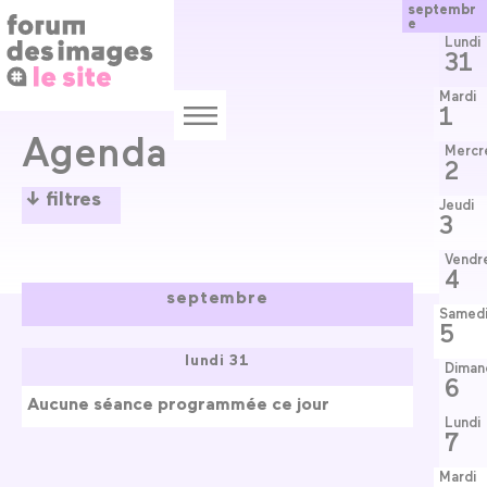
Panneau de gestion des cookies
Aller
septembr
e
au
contenu
Lundi
31
principal
Mardi
1
Menu
Agenda
Mercr
2
filtres
Jeudi
3
Les programmes
Vendr
4
septembre
Samed
5
Vous aimez plutôt
lundi 31
Diman
6
Aucune séance programmée ce jour
Lundi
Vous venez quand ?
7
Mardi