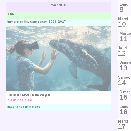
Lundi
mardi 8
9
16h
Mardi
Immersion Sauvage saison 2026-2027
10
Mercr
11
Jeudi
12
Vendr
13
Samed
14
Diman
Immersion sauvage
15
À partir de 5 ans
Lundi
Expérience immersive
16
Mardi
17