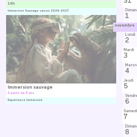
31
16h
Diman
Immersion Sauvage saison 2026-2027
1
novembre
Lundi
2
Mardi
3
Mercr
4
Jeudi
5
Immersion sauvage
À partir de 5 ans
Vendr
6
Expérience immersive
Samed
7
Diman
8