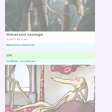
Immersion sauvage
À partir de 5 ans
Expérience immersive
15h
CinéKids : au château !