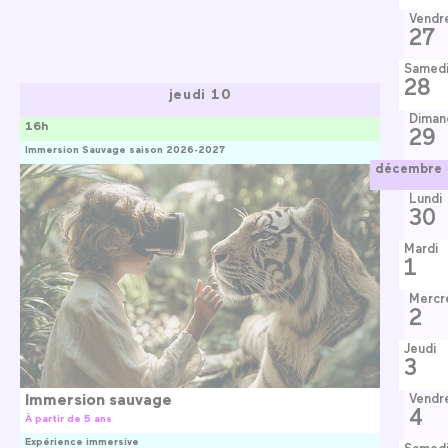
Vendr
27
Samed
28
jeudi 10
Diman
16h
29
Immersion Sauvage saison 2026-2027
décembre
Lundi
30
Mardi
1
Mercr
2
Jeudi
3
Immersion sauvage
Vendr
4
À partir de 5 ans
Expérience immersive