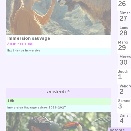
26
Diman
27
Lundi
28
Immersion sauvage
Mardi
À partir de 5 ans
29
Expérience immersive
Mercr
30
Jeudi
1
Vendr
2
vendredi 4
16h
Samed
3
Immersion Sauvage saison 2026-2027
Diman
4
octobre