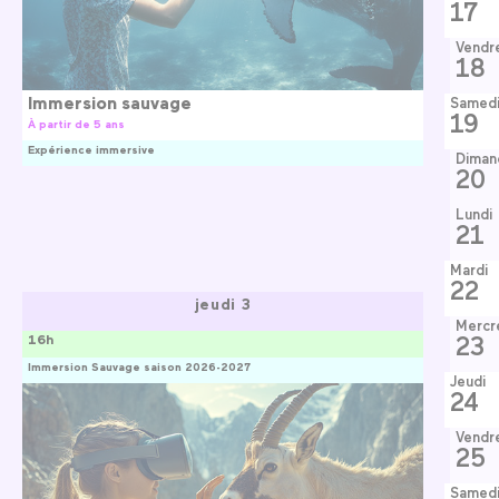
17
Vendr
18
Immersion sauvage
Samed
19
À partir de 5 ans
Expérience immersive
Diman
20
Lundi
21
Mardi
22
jeudi 3
Mercr
23
16h
Immersion Sauvage saison 2026-2027
Jeudi
24
Vendr
25
Samed