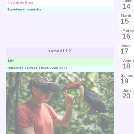
Lundi
À partir de 5 ans
14
Expérience immersive
Mardi
15
Mercr
16
Jeudi
17
samedi 12
Vendr
16h
18
Immersion Sauvage saison 2026-2027
Samed
19
Diman
20