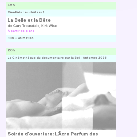
15h
CinéKids : au château !
La Belle et la Bête
de
Gary Trousdale
Kirk Wise
À partir de 6 ans
Film + animation
20h
La Cinémathèque du documentaire par la Bpi - Automne 2026
Soirée d'ouverture: L’Âcre Parfum des