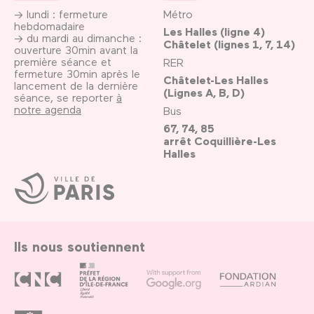
→ lundi : fermeture
Métro
hebdomadaire
Les Halles (ligne 4)
→ du mardi au dimanche :
Châtelet (lignes 1, 7, 14)
ouverture 30min avant la
première séance et
RER
fermeture 30min après le
Châtelet-Les Halles
lancement de la dernière
(Lignes A, B, D)
séance, se reporter
à
notre agenda
Bus
67, 74, 85
arrêt Coquillière-Les
Halles
Ville
de
Paris
Ils nous soutiennent