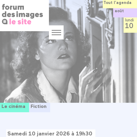
Panneau de gestion des cookies
Aller
Tout l’agenda
au
août
contenu
principal
lundi
10
Menu
Le cinéma
Fiction
Samedi 10 janvier 2026 à 19h30