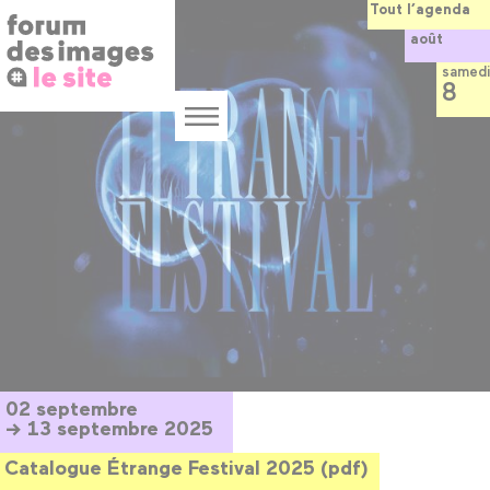
Panneau de gestion des cookies
Aller
Tout l’agenda
au
août
contenu
principal
samedi
8
Menu
02 septembre
→ 13 septembre 2025
Catalogue Étrange Festival 2025 (pdf)