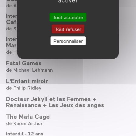
de Adilkhan Yerzhanov
Interdit - 18 ans
Tout accepter
Café Flesh
de Stephen Sayadian
Tout refuser
Interdit - 16 ans
Personnaliser
Marco [ANNULÉ]
de Haneef Adeni
Fatal Games
de Michael Lehmann
L'Enfant miroir
de Philip Ridley
Docteur Jekyll et les Femmes +
Renaissance + Les Jeux des anges
The Mafu Cage
de Karen Arthur
Interdit - 12 ans