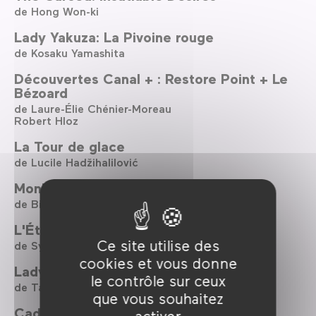
de Hong Won-ki
Lady Yakuza: La Pivoine rouge
de Kosaku Yamashita
Découvertes Canal + : Restore Point + Le
Bézoard
de Laure-Élie Chénier-Moreau
Robert Hloz
La Tour de glace
de Lucile Hadžihalilović
Monk in Pieces
de Billy Shebar
L'Étrange Anthologie 2
Ce site utilise des
de Sylvain Perret
cookies et vous donne
Lady Yakuza: Le Jeu des fleurs
le contrôle sur ceux
de Tai Katô
que vous souhaitez
Cadet
activer