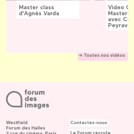
Master class
Video G
d'Agnès Varda
Masters:
avec Céd
Peyraver
Toutes nos vidéos
Westfield
Contactez-nous
Forum des Halles
Le Forum recrute
2 rue du cinéma, Paris