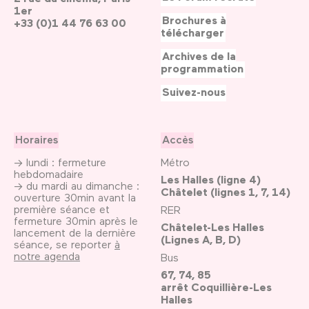
1er
Brochures à
+33 (0)1 44 76 63 00
télécharger
Archives de la
programmation
Suivez-nous
Horaires
Accès
→ lundi : fermeture
Métro
hebdomadaire
Les Halles (ligne 4)
→ du mardi au dimanche :
Châtelet (lignes 1, 7, 14)
ouverture 30min avant la
première séance et
RER
fermeture 30min après le
Châtelet-Les Halles
lancement de la dernière
(Lignes A, B, D)
séance, se reporter
à
notre agenda
Bus
67, 74, 85
arrêt Coquillière-Les
Halles