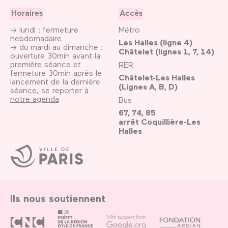
Horaires
Accès
→ lundi : fermeture
Métro
hebdomadaire
Les Halles (ligne 4)
→ du mardi au dimanche :
Châtelet (lignes 1, 7, 14)
ouverture 30min avant la
première séance et
RER
fermeture 30min après le
Châtelet-Les Halles
lancement de la dernière
(Lignes A, B, D)
séance, se reporter
à
notre agenda
Bus
67, 74, 85
arrêt Coquillière-Les
Halles
Ville
de
Paris
Ils nous soutiennent