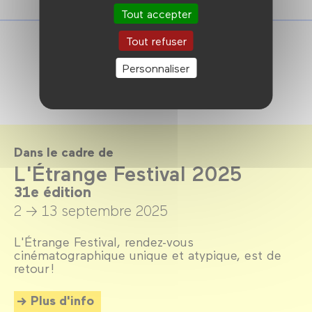
Tout accepter
Tout refuser
Personnaliser
Dans le cadre de
L'Étrange Festival 2025
31e édition
2 → 13 septembre 2025
L'Étrange Festival, rendez-vous
cinématographique unique et atypique, est de
retour !
Plus d'info