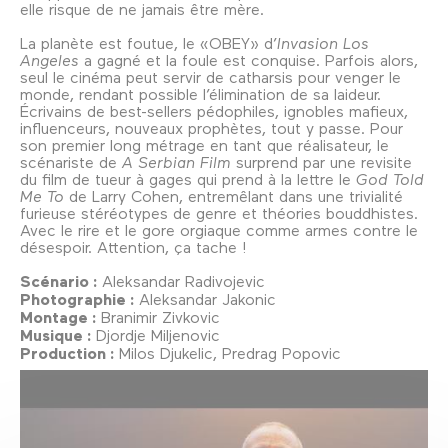
elle risque de ne jamais être mère.
La planète est foutue, le «OBEY» d’
Invasion Los
Angeles
a gagné et la foule est conquise. Parfois alors,
seul le cinéma peut servir de catharsis pour venger le
monde, rendant possible l’élimination de sa laideur.
Écrivains de best-sellers pédophiles, ignobles mafieux,
influenceurs, nouveaux prophètes, tout y passe. Pour
son premier long métrage en tant que réalisateur, le
scénariste de
A Serbian Film
surprend par une revisite
du film de tueur à gages qui prend à la lettre le
God Told
Me To
de Larry Cohen, entremêlant dans une trivialité
furieuse stéréotypes de genre et théories bouddhistes.
Avec le rire et le gore orgiaque comme armes contre le
désespoir. Attention, ça tache !
Scénario :
Aleksandar Radivojevic
Photographie :
Aleksandar Jakonic
Montage :
Branimir Zivkovic
Musique :
Djordje Miljenovic
Production :
Milos Djukelic, Predrag Popovic