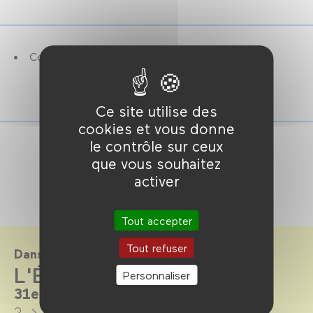
Copie neuve.
Ce site utilise des
cookies et vous donne
le contrôle sur ceux
que vous souhaitez
activer
Tout accepter
Tout refuser
Dans le cadre de
L'Étrange Festival 2025
Personnaliser
31e édition
2 → 13 septembre 2025