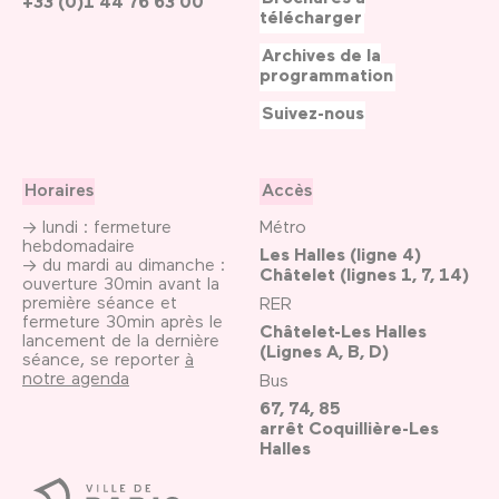
+33 (0)1 44 76 63 00
télécharger
Archives de la
programmation
Suivez-nous
Horaires
Accès
→ lundi : fermeture
Métro
hebdomadaire
Les Halles (ligne 4)
→ du mardi au dimanche :
Châtelet (lignes 1, 7, 14)
ouverture 30min avant la
première séance et
RER
fermeture 30min après le
Châtelet-Les Halles
lancement de la dernière
(Lignes A, B, D)
séance, se reporter
à
notre agenda
Bus
67, 74, 85
arrêt Coquillière-Les
Halles
Ville