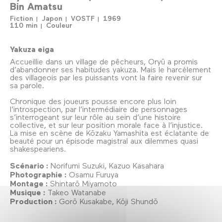
Bin Amatsu
Fiction
Japon
VOSTF
1969
110 min
Couleur
Yakuza eiga
Accueillie dans un village de pêcheurs, Oryū a promis
d’abandonner ses habitudes yakuza. Mais le harcèlement
des villageois par les puissants vont la faire revenir sur
sa parole.
Chronique des joueurs pousse encore plus loin
l’introspection, par l’intermédiaire de personnages
s’interrogeant sur leur rôle au sein d’une histoire
collective, et sur leur position morale face à l’injustice.
La mise en scène de Kōzaku Yamashita est éclatante de
beauté pour un épisode magistral aux dilemmes quasi
shakespeariens.
Scénario :
Norifumi Suzuki, Kazuo Kasahara
Photographie :
Osamu Furuya
Montage :
Shintarō Miyamoto
Musique :
Takeo Watanabe
Production :
Gorō Kusakabe, Kōji Shundō