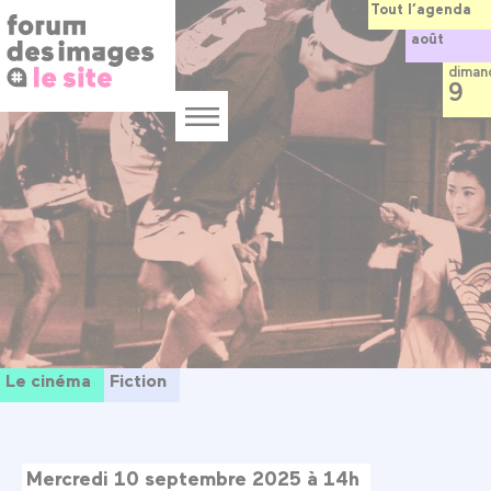
Panneau de gestion des cookies
Aller
Tout l’agenda
au
août
contenu
principal
diman
9
Menu
Le cinéma
Fiction
Mercredi 10 septembre 2025 à 14h