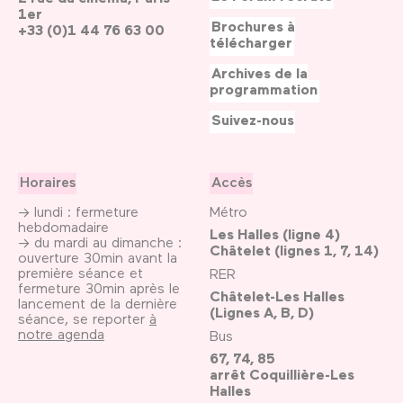
1er
Brochures à
+33 (0)1 44 76 63 00
télécharger
Archives de la
programmation
Suivez-nous
Horaires
Accès
→ lundi : fermeture
Métro
hebdomadaire
Les Halles (ligne 4)
→ du mardi au dimanche :
Châtelet (lignes 1, 7, 14)
ouverture 30min avant la
première séance et
RER
fermeture 30min après le
Châtelet-Les Halles
lancement de la dernière
(Lignes A, B, D)
séance, se reporter
à
notre agenda
Bus
67, 74, 85
arrêt Coquillière-Les
Halles