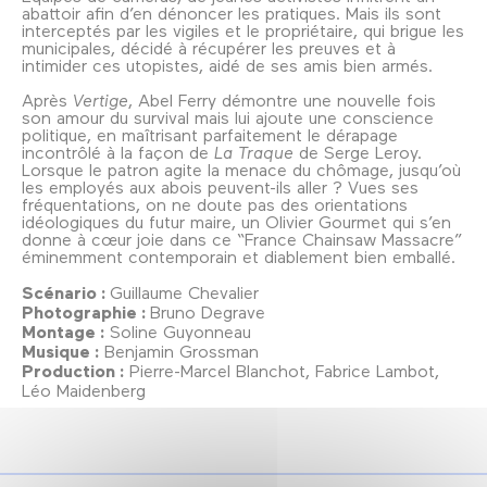
abattoir afin d’en dénoncer les pratiques. Mais ils sont
interceptés par les vigiles et le propriétaire, qui brigue les
municipales, décidé à récupérer les preuves et à
intimider ces utopistes, aidé de ses amis bien armés.
Après
Vertige
, Abel Ferry démontre une nouvelle fois
son amour du survival mais lui ajoute une conscience
politique, en maîtrisant parfaitement le dérapage
incontrôlé à la façon de
La Traque
de Serge Leroy.
Lorsque le patron agite la menace du chômage, jusqu’où
les employés aux abois peuvent-ils aller ? Vues ses
fréquentations, on ne doute pas des orientations
idéologiques du futur maire, un Olivier Gourmet qui s’en
donne à cœur joie dans ce “France Chainsaw Massacre”
éminemment contemporain et diablement bien emballé.
Scénario :
Guillaume Chevalier
Photographie :
Bruno Degrave
Montage :
Soline Guyonneau
Musique :
Benjamin Grossman
Production :
Pierre-Marcel Blanchot, Fabrice Lambot,
Léo Maidenberg