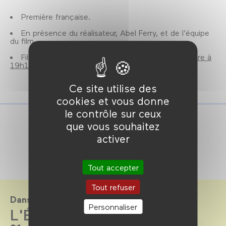
Première française.
En présence du réalisateur, Abel Ferry, et de l'équipe
du film.
Film également programmé le
Samedi 6 septembre à
19h15
.
Ce site utilise des
cookies et vous donne
le contrôle sur ceux
que vous souhaitez
activer
Tout accepter
Tout refuser
Dans le cadre de
Personnaliser
L'Étrange Festival 2025