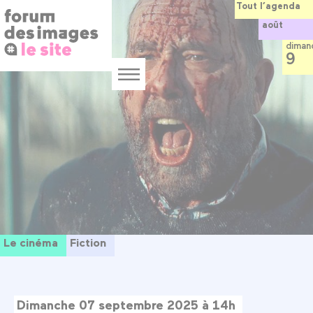
Panneau de gestion des cookies
Aller
Tout l’agenda
au
août
contenu
principal
diman
9
Menu
Le cinéma
Fiction
Dimanche 07 septembre 2025 à 14h