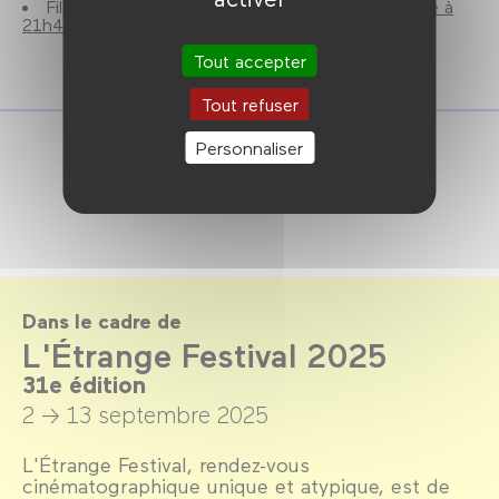
Film également programmé le
jeudi 11 septembre à
21h45
.
Tout accepter
Tout refuser
Personnaliser
Dans le cadre de
L'Étrange Festival 2025
31e édition
2 → 13 septembre 2025
L'Étrange Festival, rendez-vous
cinématographique unique et atypique, est de