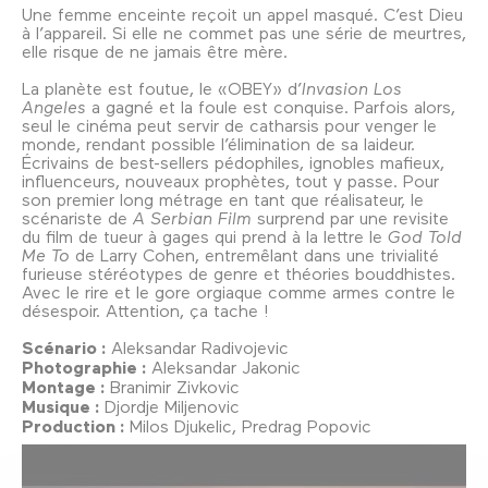
Une femme enceinte reçoit un appel masqué. C’est Dieu
à l’appareil. Si elle ne commet pas une série de meurtres,
elle risque de ne jamais être mère.
La planète est foutue, le «OBEY» d’
Invasion Los
Angeles
a gagné et la foule est conquise. Parfois alors,
seul le cinéma peut servir de catharsis pour venger le
monde, rendant possible l’élimination de sa laideur.
Écrivains de best-sellers pédophiles, ignobles mafieux,
influenceurs, nouveaux prophètes, tout y passe. Pour
son premier long métrage en tant que réalisateur, le
scénariste de
A Serbian Film
surprend par une revisite
du film de tueur à gages qui prend à la lettre le
God Told
Me To
de Larry Cohen, entremêlant dans une trivialité
furieuse stéréotypes de genre et théories bouddhistes.
Avec le rire et le gore orgiaque comme armes contre le
désespoir. Attention, ça tache !
Scénario :
Aleksandar Radivojevic
Photographie :
Aleksandar Jakonic
Montage :
Branimir Zivkovic
Musique :
Djordje Miljenovic
Production :
Milos Djukelic, Predrag Popovic