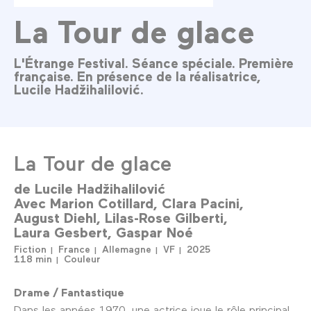
La Tour de glace
L'Étrange Festival. Séance spéciale. Première
française. En présence de la réalisatrice,
Lucile Hadžihalilović.
La Tour de glace
de
Lucile Hadžihalilović
Avec
Marion Cotillard
Clara Pacini
August Diehl
Lilas-Rose Gilberti
Laura Gesbert
Gaspar Noé
Fiction
France
Allemagne
VF
2025
118 min
Couleur
Drame / Fantastique
Dans les années 1970, une actrice joue le rôle principal