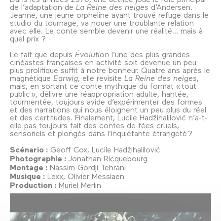
de l’adaptation de
La Reine des neiges
d’Andersen.
Jeanne, une jeune orpheline ayant trouvé refuge dans le
studio du tournage, va nouer une troublante relation
avec elle. Le conte semble devenir une réalité… mais à
quel prix ?
Le fait que depuis
Évolution
l’une des plus grandes
cinéastes françaises en activité soit devenue un peu
plus prolifique suffit à notre bonheur. Quatre ans après le
magnétique
Earwig
, elle revisite
La Reine des neiges
,
mais, en sortant ce conte mythique du format « tout
public », délivre une réappropriation adulte, hantée,
tourmentée, toujours avide d’expérimenter des formes
et des narrations qui nous éloignent un peu plus du réel
et des certitudes. Finalement, Lucile Hadžihalilović n’a-t-
elle pas toujours fait des contes de fées cruels,
sensoriels et plongés dans l’inquiétante étrangeté ?
Scénario :
Geoff Cox, Lucile Hadžihalilović
Photographie :
Jonathan Ricquebourg
Montage :
Nassim Gordji Tehrani
Musique :
Lexx, Olivier Messiaen
Production :
Muriel Merlin