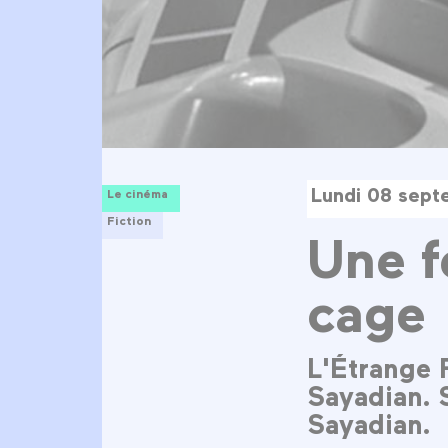
Lundi 08 sep
Le cinéma
Fiction
Une 
cage
L'Étrange 
Sayadian. 
Sayadian.