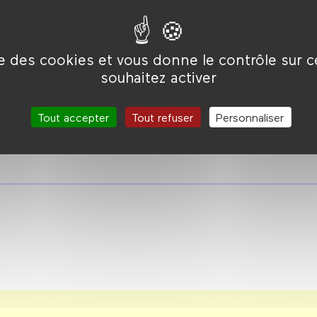
Photographie :
Lee Garmes
ma cage !"
ité est bien
Montage :
Leon Barsha
n des rares
Musique :
Paul Glass
alter
Production :
Luther Davis
ise des cookies et vous donne le contrôle sur 
souhaitez activer
Tout accepter
Tout refuser
Personnaliser