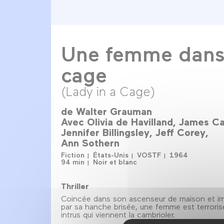
Une femme dans
cage
(Lady in a Cage)
de
Walter Grauman
Avec
Olivia de Havilland
James C
Jennifer Billingsley
Jeff Corey
Ann Sothern
Fiction
États-Unis
VOSTF
1964
94 min
Noir et blanc
Thriller
Coincée dans son ascenseur de maison et i
par sa hanche brisée, une femme est terroris
intrus qui viennent la cambrioler.