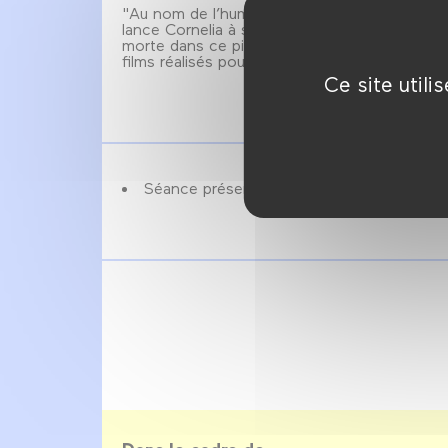
"Au nom de l’humanité, laissez-moi sortir de 
lance Cornelia à ses agresseurs. Mais l’human
morte dans ce pionnier du home invasion, l’u
films réalisés pour le cinéma par le téléaste W
Ce site util
Séance présentée par Stephen Sayadian.