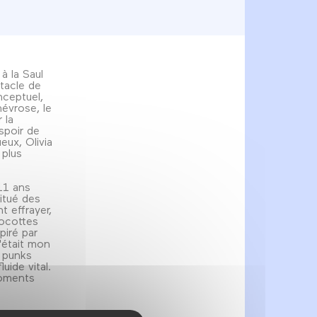
à la Saul
tacle de
nceptuel,
évrose, le
 la
espoir de
ux, Olivia
 plus
 11 ans
itué des
t effrayer,
hocottes
piré par
C'était mon
, punks
uide vital.
moments