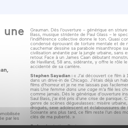
 une
Grauman. Dès l’ouverture – générique en striure 
Bass, musique stridente de Paul Glass – le spec
l’indifférence collective donne le ton. Quasi co
condensé éprouvant de torture mentale et de n
cauchemar dessine sa parabole misanthrope sur
civilisation anéantie par la jungle urbaine, sans 
retour. Face à un James Caan débutant monstrue
de Havilland, 58 ans, sidérante, y offre le rôle le
accidenté de sa carrière.
aan
Stephen Sayadian :
«
J’ai découvert ce film à
dans un drive-in de Chicago. J'étais déjà un hab
films d'horreur et je ne me laissais pas facilemen
mais
Une femme dans une cage
m'a filé les c
comme jamais. Dès le générique d'ouverture ins
Saul Bass, j'ai été pris d'une crise de panique. 
genre de scènes dégueulasses : misère urbaine
drogués, sexe adolescent et éclaboussures de fl
Soixante ans plus tard, ce film reste l'un des 
mmobilisée
clés de ma puberté. »
ée par les
Scénario :
Luther Davis