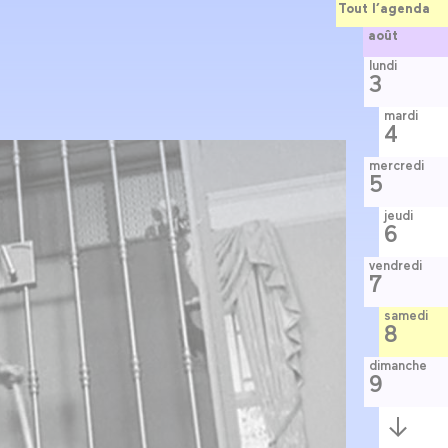
Tout l’agenda
août
lundi
3
mardi
4
mercredi
5
jeudi
6
vendredi
7
samedi
8
dimanche
9
Semaine
suivante