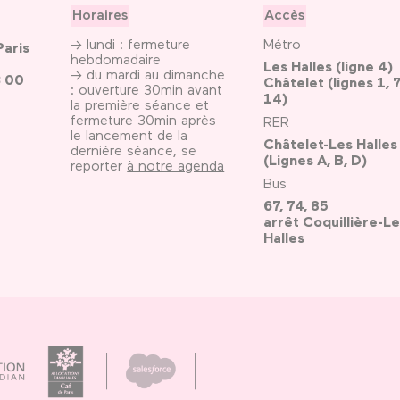
Horaires
Accès
→ lundi : fermeture
Métro
Paris
hebdomadaire
Les Halles (ligne 4)
→ du mardi au dimanche
3 00
Châtelet (lignes 1, 7
: ouverture 30min avant
14)
la première séance et
fermeture 30min après
RER
le lancement de la
Châtelet-Les Halles
dernière séance, se
(Lignes A, B, D)
reporter
à notre agenda
Bus
67, 74, 85
arrêt Coquillière-Le
Halles