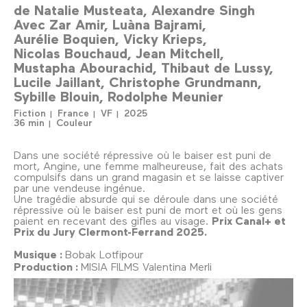
de
Natalie Musteata
Alexandre Singh
Avec
Zar Amir
Luàna Bajrami
Aurélie Boquien
Vicky Krieps
Nicolas Bouchaud
Jean Mitchell
Mustapha Abourachid
Thibaut de Lussy
Lucile Jaillant
Christophe Grundmann
Sybille Blouin
Rodolphe Meunier
Fiction
France
VF
2025
36 min
Couleur
Dans une société répressive où le baiser est puni de
mort, Angine, une femme malheureuse, fait des achats
compulsifs dans un grand magasin et se laisse captiver
par une vendeuse ingénue.
Une tragédie absurde qui se déroule dans une société
répressive où le baiser est puni de mort et où les gens
paient en recevant des gifles au visage.
Prix Canal+ et
Prix du Jury Clermont-Ferrand 2025.
Musique :
Bobak Lotfipour
Production :
MISIA FILMS Valentina Merli