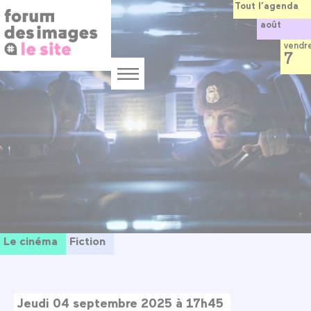
Panneau de gestion des cookies
Aller
Tout l’agenda
au
août
contenu
principal
vendr
7
Menu
Le cinéma
Fiction
Jeudi 04 septembre 2025 à 17h45