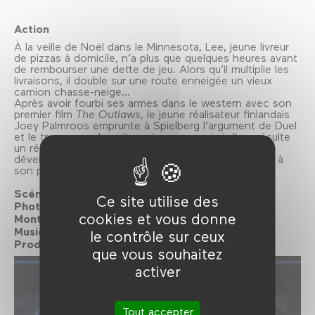
Action
À la veille de Noël dans le Minnesota, Lee, jeune livreur
de pizzas à domicile, n’a plus que quelques heures avant
de rembourser une dette de jeu. Alors qu’il multiplie les
livraisons, il double sur une route enneigée un vieux
camion chasse-neige...
Après avoir fourbi ses armes dans le western avec son
premier film
The Outlaws
, le jeune réalisateur finlandais
Joey Palmroos emprunte à Spielberg l’argument de Duel
et le transpose de nuit par temps enneigé. Il en résulte
un réjouissant survival où un héros malchanceux
développe des trésors d’imagination pour échapper à
son poursuivant.
Scénario :
Anders Holmes, Joey Palmroos
Ce site utilise des
Photographie :
Ari Virem
cookies et vous donne
Montage :
Toni Tikkanen
Musique :
Tuomas Kantelinen
le contrôle sur ceux
Production :
Pekka Ollula, Joey Palmroos
que vous souhaitez
activer
Tout accepter