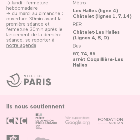
→ lundi : fermeture
Métro
hebdomadaire
Les Halles (ligne 4)
→ du mardi au dimanche :
Châtelet (lignes 1, 7, 14)
ouverture 30min avant la
première séance et
RER
fermeture 30min après le
Châtelet-Les Halles
lancement de la dernière
(Lignes A, B, D)
séance, se reporter
à
notre agenda
Bus
67, 74, 85
arrêt Coquillière-Les
Halles
Ville
de
Paris
Ils nous soutiennent