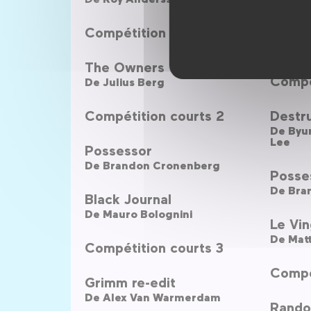
Compétition courts 1
Le Co
De
Cla
The Owners
Compé
De
Julius Berg
Compétition courts 2
Destru
De
Lee
Possessor
De
Brandon Cronenberg
Posse
De
Bra
Black Journal
De
Mauro Bolognini
Le Vin
De
Mat
Compétition courts 3
Compé
Grimm re-edit
De
Alex Van Warmerdam
Rando