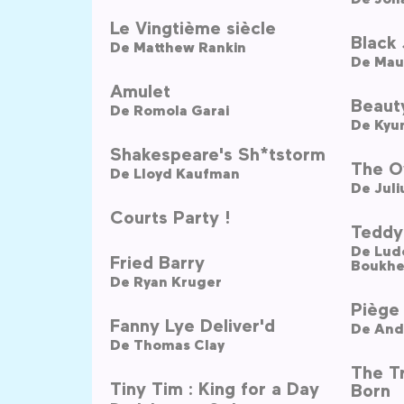
Le Vingtième siècle
Black 
De
Matthew Rankin
De
Mau
Amulet
Beaut
De
Romola Garai
De
Kyu
Shakespeare's Sh*tstorm
The O
De
Lloyd Kaufman
De
Juli
Courts Party !
Teddy
De
Ludo
Fried Barry
Boukh
De
Ryan Kruger
Piège 
Fanny Lye Deliver'd
De
And
De
Thomas Clay
The T
Tiny Tim : King for a Day
Born