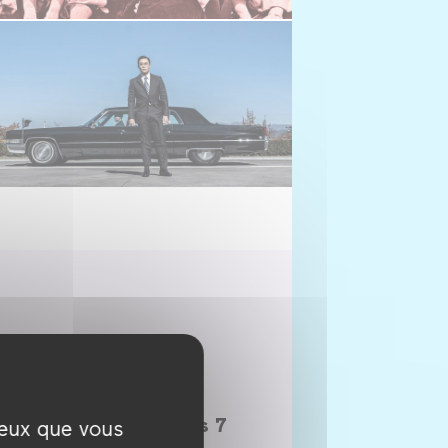
Kajillionaire
De
Miranda July
Compétition courts 7
ceux que vous