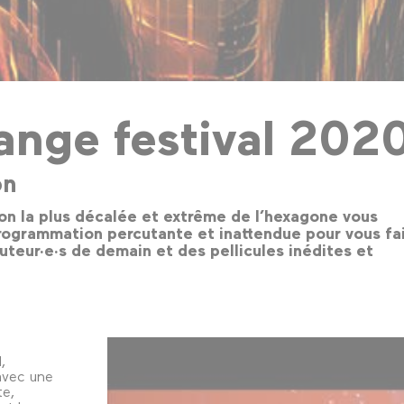
range festival 202
on
on la plus décalée et extrême de l’hexagone vous
ogrammation percutante et inattendue pour vous fa
auteur·e·s de demain et des pellicules inédites et
,
avec une
te,