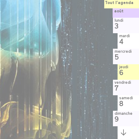
Tout l’agenda
août
lundi
3
mardi
4
mercredi
5
jeudi
6
vendredi
7
samedi
8
dimanche
9
Semaine
suivante