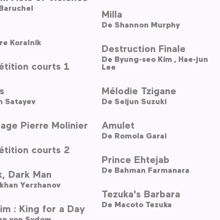
 Baruchel
Milla
De
Shannon Murphy
re Koralnik
Destruction Finale
De
Byung-seo Kim ,
Hae-jun
tition courts 1
Lee
s
Mélodie Tzigane
n Satayev
De
Seijun Suzuki
ge Pierre Molinier
Amulet
De
Romola Garai
tition courts 2
Prince Ehtejab
De
Bahman Farmanara
k, Dark Man
lkhan Yerzhanov
Tezuka's Barbara
De
Macoto Tezuka
im : King for a Day
an von Sydow