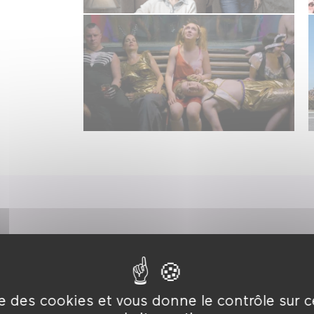
ik
Tommy
r Abramenko
De
Ken Russell
er the Killer
Hunted
ise des cookies et vous donne le contrôle sur 
c Hurtado
De
Vincent Paronnaud