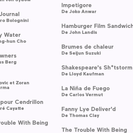
Impetigore
De
Joko Anwar
Journal
ro Bolognini
Hamburger Film Sandwic
De
John Landis
y Water
ng-hun Cho
Brumes de chaleur
De
Seijun Suzuki
wners
us Berg
Shakespeare's Sh*tstorm
De
Lloyd Kaufman
vic et Zoran
erma
La Niña de Fuego
De
Carlos Vermut
pour Cendrillon
ré Cayatte
Fanny Lye Deliver'd
De
Thomas Clay
rouble With Being
The Trouble With Being