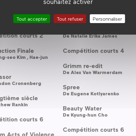
souhaitez activer
uteau sous la gorge
Compétition courts 6
Tout accepter
Tout refuser
Personnaliser
ude Mulot
Relic
tition courts 2
De
Natalie Erika James
ction Finale
Compétition courts 4
Byung-seo Kim ,
Hae-jun
Grimm re-edit
De
Alex Van Warmerdam
ssor
ndon Cronenberg
Spree
De
Eugene Kotlyarenko
gtième siècle
thew Rankin
Beauty Water
De
Kyung-hun Cho
tition courts 6
Compétition courts 6
m Acts of Violence