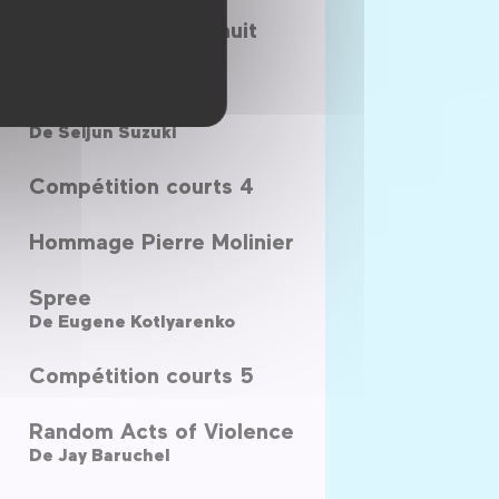
Il n'y aura plus de nuit
De
Eléonore Weber
Mélodie Tzigane
De
Seijun Suzuki
Compétition courts 4
Hommage Pierre Molinier
Spree
De
Eugene Kotlyarenko
Compétition courts 5
Random Acts of Violence
De
Jay Baruchel