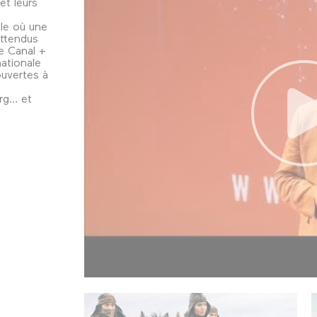
et leurs
le où une
attendus
e Canal +
nationale
uvertes à
rg… et