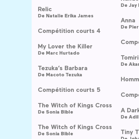
De
Jay
Relic
De
Natalie Erika James
Anna
De
Pier
Compétition courts 4
Compé
My Lover the Killer
De
Marc Hurtado
Tomiri
De
Aka
Tezuka’s Barbara
De
Macoto Tezuka
Homma
Compétition courts 5
Compé
The Witch of Kings Cross
A Dar
De
Sonia Bible
De
Adi
The Witch of Kings Cross
Tiny T
De
Sonia Bible
De
Joh