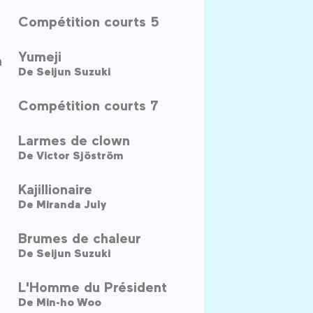
Compétition courts 5
Yumeji
h
De
Seijun Suzuki
Compétition courts 7
Larmes de clown
De
Victor Sjöström
Kajillionaire
De
Miranda July
Brumes de chaleur
De
Seijun Suzuki
L'Homme du Président
De
Min-ho Woo