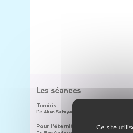
Les séances
Tomiris
Sputn
De
Akan Satayev
De
Ego
Pour l'éternité
My Lov
Ce site util
De
Roy Andersson
De
Mar