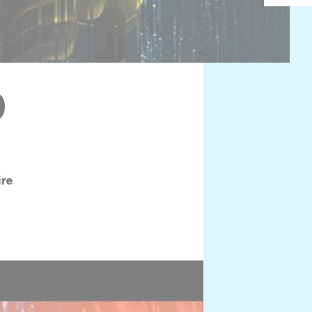
0
ire