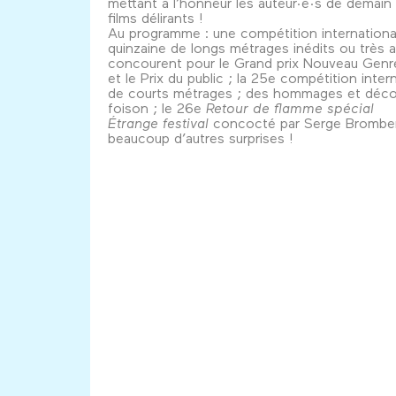
mettant à l’honneur les auteur·e·s de demain 
films délirants !
Au programme : une compétition internationa
quinzaine de longs métrages inédits ou très 
concourent pour le Grand prix Nouveau Genr
et le Prix du public ; la 25e compétition inter
de courts métrages ; des hommages et déco
foison ; le 26e
Retour de flamme spécial
Étrange festival
concocté par Serge Brombe
beaucoup d’autres surprises !