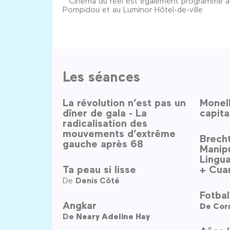
* Cinéma du réel est également programmé a
Pompidou et au Luminor Hôtel-de-ville
Les séances
La révolution n’est pas un
Monell
dîner de gala - La
capita
radicalisation des
mouvements d’extrême
Brecht
gauche après 68
Manip
Lingu
Ta peau si lisse
+ Cua
De
Denis Côté
Fotbal 
Angkar
De
Cor
De
Neary Adeline Hay