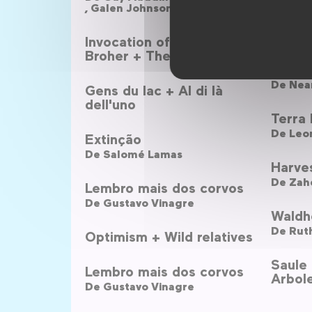
,
Galen Johnson
Black
De
Khal
Invocation of my Demon
Broher + The Rare Event
Angka
De
Nea
Gens du lac + Al di là
dell'uno
Terra 
De
Leo
Extinção
De
Salomé Lamas
Harve
De
Zah
Lembro mais dos corvos
De
Gustavo Vinagre
Waldh
De
Rut
Optimism + Wild relatives
Saule
Lembro mais dos corvos
Arbol
De
Gustavo Vinagre