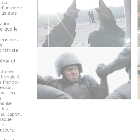
 ou
d’un riche
lusieurs
s une
ce que le
 penseurs «
is
nstruite
néma et
iche en
tionale à
 franco-
 essai
val, en
e
insuke
 les
 au Japon.
haque
 et
uteurs.