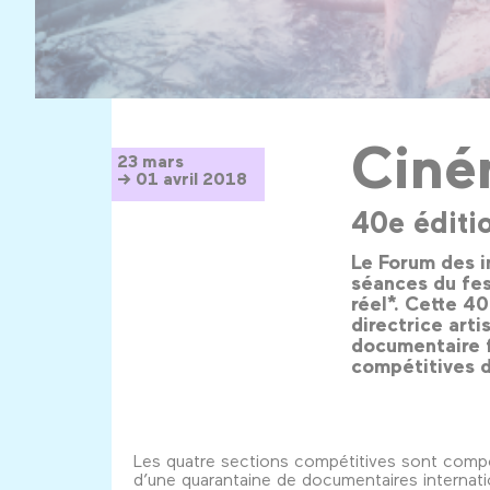
Ciné
23 mars
→ 01 avril 2018
40e éditi
Le Forum des i
séances du fes
réel*. Cette 4
directrice art
documentaire f
compétitives d
Les quatre sections compétitives sont com
d’une quarantaine de documentaires internat