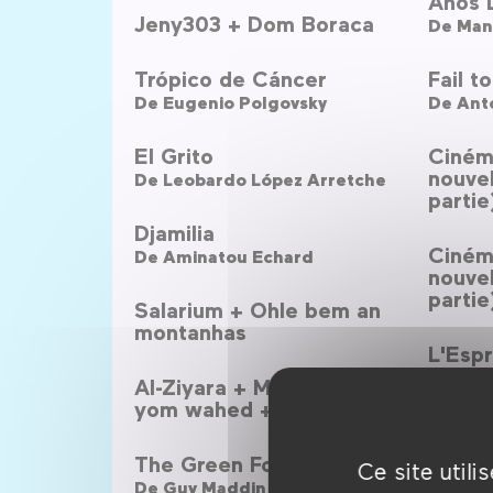
Años 
Jeny303 + Dom Boraca
De
Man
Trópico de Cáncer
Fail t
De
Eugenio Polgovsky
De
Ant
El Grito
Ciném
nouve
De
Leobardo López Arretche
partie
Djamilia
Ciném
De
Aminatou Echard
nouve
partie
Salarium + Ohle bem an
montanhas
L'Espr
De
Al-Ziyara + Miat wajh li
Serge 
yom wahed + Munich
Syn
The Green Fog
Ce site util
De
Ale
De
Guy Maddin ,
Evan Johnson