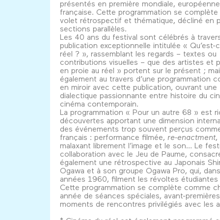
présentés en première mondiale, européenne
française. Cette programmation se complète 
volet rétrospectif et thématique, décliné en p
sections parallèles.
Les 40 ans du festival sont célébrés à traver
publication exceptionnelle intitulée « Qu’est-
réel ? », rassemblant les regards – textes ou
contributions visuelles – que des artistes et
en proie au réel » portent sur le présent ; ma
également au travers d’une programmation co
en miroir avec cette publication, ouvrant une
dialectique passionnante entre histoire du ci
cinéma contemporain.
La programmation « Pour un autre 68 » est r
découvertes apportant une dimension interna
des événements trop souvent perçus comme
français : performance filmée,
re-enactment
,
malaxant librement l’image et le son… Le festi
collaboration avec le Jeu de Paume, consacr
également une rétrospective au Japonais Sh
Ogawa et à son groupe Ogawa Pro, qui, dans
années 1960, filment les révoltes étudiantes
Cette programmation se complète comme c
année de séances spéciales, avant-premières
moments de rencontres privilégiés avec les a