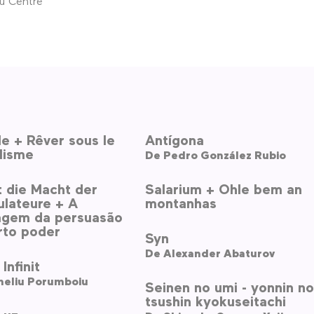
u Centre
e + Rêver sous le
Antígona
lisme
De
Pedro González Rubio
 die Macht der
Salarium + Ohle bem an
ulateure + A
montanhas
agem da persuasão
rto poder
Syn
De
Alexander Abaturov
Infinit
neliu Porumboiu
Seinen no umi - yonnin no
tsushin kyokuseitachi