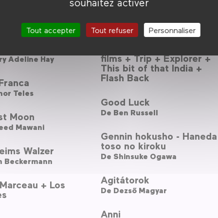
souhaitez activer
Chile, memoria obstinada
 Mother
De
Patricio Guzmán
ik Allah
Tout accepter
Tout refuser
Personnaliser
And miles to go... + I am
r
20 + And I make short
films + Trip + Explorer +
ry Adeline Hay
This bit of that India +
Flash Back
Franca
nor Teles
Good Luck
De
Ben Russell
st Moon
eed Mawani
Gennin hokusho - Haneda
toso no kiroku
eims Walzer
De
Shinsuke Ogawa
h Beckermann
Agitátorok
 Marceau + Los
De
Dezső Magyar
es
Anni