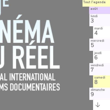
Tout l’agenda
août
lundi
3
mardi
4
mercredi
5
jeudi
6
vendredi
7
samedi
8
dimanche
9
Semaine
suivante