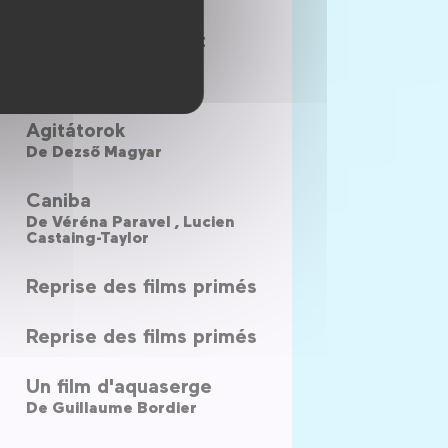
Western, famille et
communisme
De
Laurent Krief
Agitátorok
De
Dezső Magyar
Caniba
De
Véréna Paravel ,
Lucien
Castaing-Taylor
Reprise des films primés
Reprise des films primés
Un film d'aquaserge
De
Guillaume Bordier