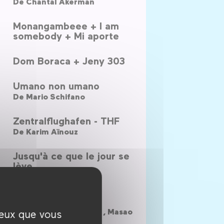
De
Chantal Akerman
Monangambeee + I am
somebody + Mi aporte
Dom Boraca + Jeny 303
Umano non umano
De
Mario Schifano
Zentralflughafen - THF
De
Karim Aïnouz
Jusqu'à ce que le jour se
lève
De
Pierre Tonachella
Paruchizan Zenshi
De
Noriaki Tsuchimoto ,
Masao
ceux que vous
Tsusumi