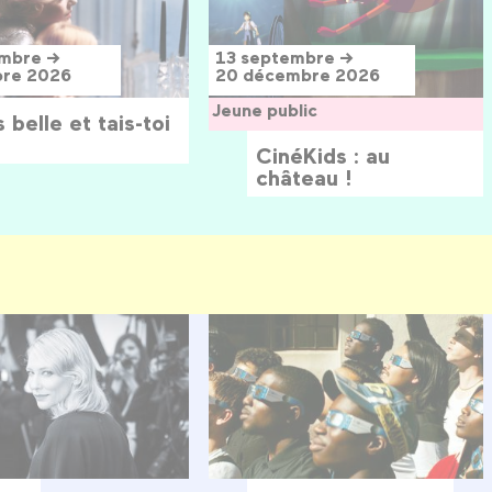
embre →
13 septembre →
bre 2026
20 décembre 2026
Jeune public
 belle et tais-toi
CinéKids : au
château !