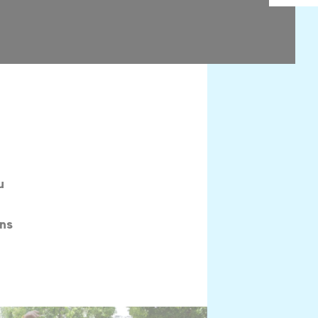
u
ons