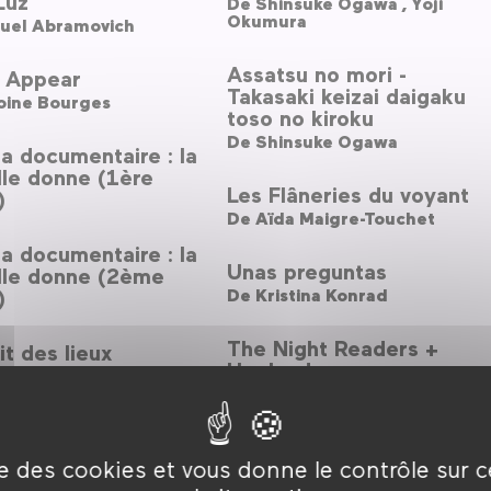
Luz
De
Shinsuke Ogawa ,
Yoji
Okumura
uel Abramovich
Assatsu no mori -
o Appear
Takasaki keizai daigaku
oine Bourges
toso no kiroku
De
Shinsuke Ogawa
a documentaire : la
lle donne (1ère
Les Flâneries du voyant
)
De
Aïda Maigre-Touchet
a documentaire : la
Unas preguntas
lle donne (2ème
)
De
Kristina Konrad
The Night Readers +
it des lieux
Uppland
Stéphane Manchematin ,
Steyer
Kinshasa Makambo
De
Dieudo Hamadi
ise des cookies et vous donne le contrôle sur 
xander Abaturov