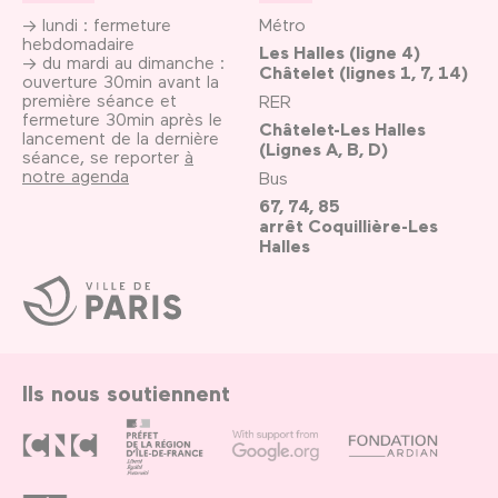
→ lundi : fermeture
Métro
hebdomadaire
Les Halles (ligne 4)
→ du mardi au dimanche :
Châtelet (lignes 1, 7, 14)
ouverture 30min avant la
première séance et
RER
fermeture 30min après le
Châtelet-Les Halles
lancement de la dernière
(Lignes A, B, D)
séance, se reporter
à
notre agenda
Bus
67, 74, 85
arrêt Coquillière-Les
Halles
Ville
de
Paris
Ils nous soutiennent