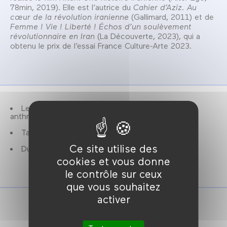
78min, 2019). Elle est l’autrice du
Cahier d’Aziz. Au
cœur de la révolution iranienne
(Gallimard, 2011) et de
Femme ! Vie ! Liberté ! Échos d’un soulèvement
révolutionnaire en Iran
(La Découverte, 2023), qui a
obtenu le prix de l’essai France Culture-Arte 2023.
Les cours du vendredi par Chowra Makaremi,
anthropologue.
Tarif unique : 5€.
Ce site utilise des
Durée : 1h30.
cookies et vous donne
le contrôle sur ceux
que vous souhaitez
activer