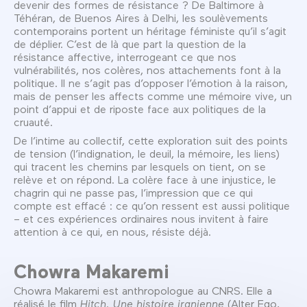
devenir des formes de résistance ? De Baltimore à
Téhéran, de Buenos Aires à Delhi, les soulèvements
contemporains portent un héritage féministe qu’il s’agit
de déplier. C’est de là que part la question de la
résistance affective, interrogeant ce que nos
vulnérabilités, nos colères, nos attachements font à la
politique. Il ne s’agit pas d’opposer l’émotion à la raison,
mais de penser les affects comme une mémoire vive, un
point d’appui et de riposte face aux politiques de la
cruauté.
De l’intime au collectif, cette exploration suit des points
de tension (l’indignation, le deuil, la mémoire, les liens)
qui tracent les chemins par lesquels on tient, on se
relève et on répond. La colère face à une injustice, le
chagrin qui ne passe pas, l’impression que ce qui
compte est effacé : ce qu’on ressent est aussi politique
– et ces expériences ordinaires nous invitent à faire
attention à ce qui, en nous, résiste déjà.
Chowra Makaremi
Chowra Makaremi est anthropologue au CNRS. Elle a
réalisé le film
Hitch. Une histoire iranienne
(Alter Ego,