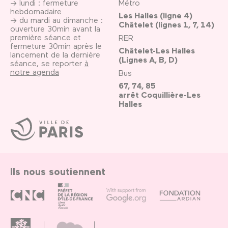
→ lundi : fermeture
Métro
hebdomadaire
Les Halles (ligne 4)
→ du mardi au dimanche :
Châtelet (lignes 1, 7, 14)
ouverture 30min avant la
première séance et
RER
fermeture 30min après le
Châtelet-Les Halles
lancement de la dernière
(Lignes A, B, D)
séance, se reporter
à
notre agenda
Bus
67, 74, 85
arrêt Coquillière-Les
Halles
Ville
de
Paris
Ils nous soutiennent