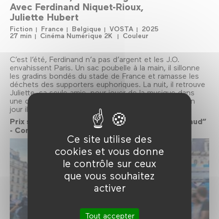
Avec
Ferdinand Niquet-Rioux
Juliette Hubert
Fiction
France
Belgique
VOSTA
2025
27 min
Cinéma Numérique 2K
Couleur
C’est l’été, Ferdinand n’a pas d’argent et les J.O.
envahissent Paris. Un sac poubelle à la main, il sillonne
les gradins bondés du stade de France et ramasse les
déchets des supporters euphoriques. La nuit, il retrouve
Juliette, sa seule amie, pour jouer de la musique dans
une cave. Ensemble ils bricolent des chansons qu’un
jour ils oseront peut-être montrer à un public.
Prix spécial du Jury - Prix du rire “Fernand-Raynaud”
- Compétition nationale 2026.
Ce site utilise des
cookies et vous donne
le contrôle sur ceux
que vous souhaitez
activer
Tout accepter