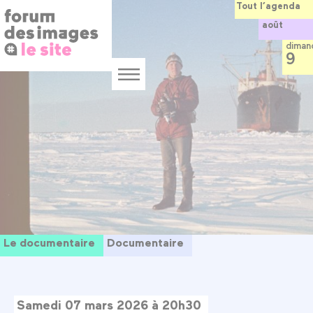
Panneau de gestion des cookies
Aller
Tout l’agenda
au
août
contenu
principal
diman
9
Menu
Le documentaire
Documentaire
Samedi 07 mars 2026 à 20h30