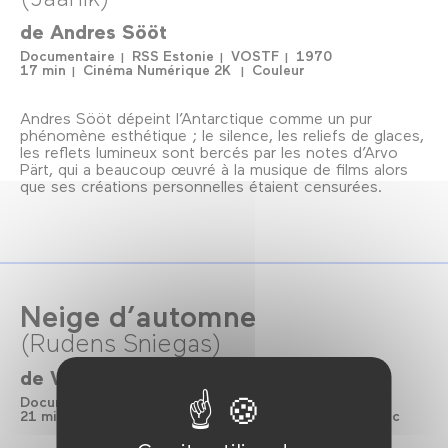
de
Andres Sööt
Documentaire
RSS Estonie
VOSTF
1970
17 min
Cinéma Numérique 2K
Couleur
Andres Sööt dépeint l’Antarctique comme un pur
phénomène esthétique ; le silence, les reliefs de glaces,
les reflets lumineux sont bercés par les notes d’Arvo
Pärt, qui a beaucoup œuvré à la musique de films alors
que ses créations personnelles étaient censurées.
Neige d’automne
(Rudens Sniegas)
de
Valdas Navasaitis
Documentaire
Lituanie
Sans dialogue
1992
21 min
Cinéma Numérique 2K
Couleur et Noir/Blanc