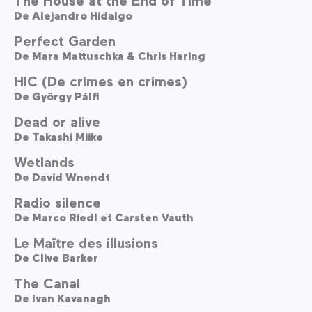
De
Alejandro Hidalgo
Perfect Garden
De
Mara Mattuschka & Chris Haring
HIC (De crimes en crimes)
De
György Pálfi
Dead or alive
De
Takashi Miike
Wetlands
De
David Wnendt
Radio silence
De
Marco Riedl et Carsten Vauth
Le Maître des illusions
De
Clive Barker
The Canal
De
Ivan Kavanagh