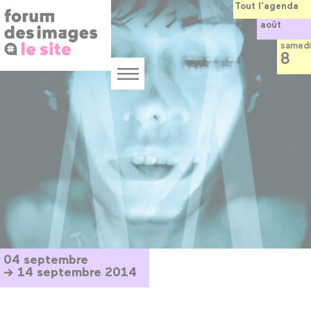
Panneau de gestion des cookies
Aller
Tout l’agenda
au
août
contenu
principal
samedi
8
Menu
04 septembre
→ 14 septembre 2014