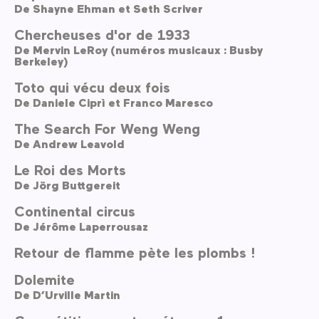
De
Shayne Ehman et Seth Scriver
Chercheuses d'or de 1933
De
Mervin LeRoy (numéros musicaux : Busby
Berkeley)
Toto qui vécu deux fois
De
Daniele Ciprì et Franco Maresco
The Search For Weng Weng
De
Andrew Leavold
Le Roi des Morts
De
Jörg Buttgereit
Continental circus
De
Jérôme Laperrousaz
Retour de flamme pète les plombs !
Dolemite
De
D’Urville Martin