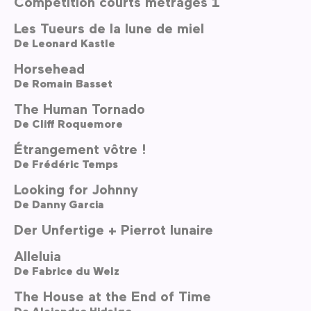
Compétition courts métrages 1
Les Tueurs de la lune de miel
De
Leonard Kastle
Horsehead
De
Romain Basset
The Human Tornado
De
Cliff Roquemore
Étrangement vôtre !
De
Frédéric Temps
Looking for Johnny
De
Danny Garcia
Der Unfertige + Pierrot lunaire
Alleluia
De
Fabrice du Welz
The House at the End of Time
De
Alejandro Hidalgo