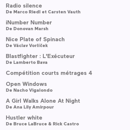
Radio silence
De
Marco Riedl et Carsten Vauth
iNumber Number
De
Donovan Marsh
Nice Plate of Spinach
De
Václav Vorlíček
Blastfighter : L'Exécuteur
De
Lamberto Bava
Compétition courts métrages 4
Open Windows
De
Nacho Vigalondo
A Girl Walks Alone At Night
De
Ana Lily Amirpour
Hustler white
De
Bruce LaBruce & Rick Castro