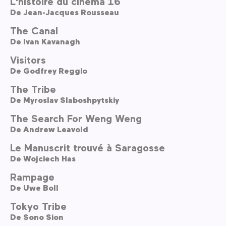
L'histoire du cinéma 16
De
Jean-Jacques Rousseau
The Canal
De
Ivan Kavanagh
Visitors
De
Godfrey Reggio
The Tribe
De
Myroslav Slaboshpytskiy
The Search For Weng Weng
De
Andrew Leavold
Le Manuscrit trouvé à Saragosse
De
Wojciech Has
Rampage
De
Uwe Boll
Tokyo Tribe
De
Sono Sion