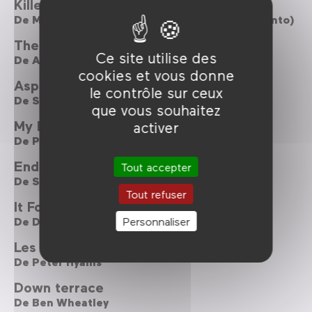
Killers
De
Mo Brothers (Kimo Stamboel & Timo Tjahjanto)
The Search For Weng Weng
Ce site utilise des
De
Andrew Leavold
cookies et vous donne
Asphalt Watches
le contrôle sur ceux
De
Shayne Ehman et Seth Scriver
que vous souhaitez
My Blind Heart
activer
De
Peter Brunner
Endhiran, Robot the movie
Tout accepter
De
S. Shankar
Tout refuser
It Follows
Personnaliser
De
David Robert Mitchell
Les Casseurs de gang
De
Peter Hyams
Down terrace
De
Ben Wheatley