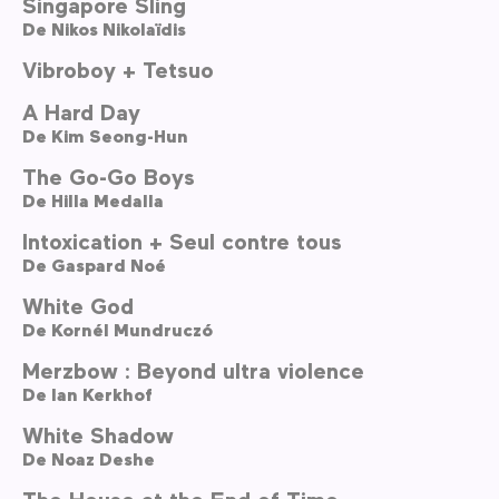
Singapore Sling
De
Nikos Nikolaïdis
Vibroboy + Tetsuo
A Hard Day
De
Kim Seong-Hun
The Go-Go Boys
De
Hilla Medalla
Intoxication + Seul contre tous
De
Gaspard Noé
White God
De
Kornél Mundruczó
Merzbow : Beyond ultra violence
De
Ian Kerkhof
White Shadow
De
Noaz Deshe
The House at the End of Time