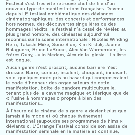
Festival s’est très vite retrouvé chef de file d’un
nouveau type de manifestations françaises. Devenu
depuis LE festival emblématique des déviances
cinématographiques, des concerts et performances
hors normes, des découvertes singulières ou des
hommages inédits, le festival n’a cessé de révéler, au
plus grand nombre, des cinéastes aujourd’hui
reconnus sur la scène internationale : Nicolas Winding
Refn, Takashi Miike, Sono Sion, Kim Ki-duk, Jaume
Balaguero, Bruce LaBruce, Alex Van Warmerdam, les
frères Quay, Julio Medem, Alex de la Iglesia... La liste
est longue.
Aucun genre n’est proscrit, aucune barrière n’est
dressée. Barré, curieux, insolent, choquant, innovant,
voici quelques mots pris au hasard qui composeraient
le code d’honneur des organisateurs de cette
manifestation, boîte de pandore multiculturelle,
tenant plus de la caverne magique et féerique que de
« l’usine à hommages » propre à bien des
manifestations...
À l’heure où le cinéma de « genre » devient plus que
jamais à la mode et où chaque événement
international saupoudre ses programmes de films «
déviants », L’Étrange Festival consolide son assise de
manifestation séminale en la matière et continue,