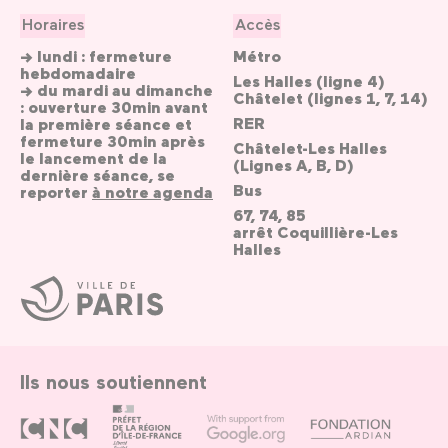
Horaires
Accès
→ lundi : fermeture
Métro
hebdomadaire
Les Halles (ligne 4)
→ du mardi au dimanche
Châtelet (lignes 1, 7, 14)
: ouverture 30min avant
RER
la première séance et
fermeture 30min après
Châtelet-Les Halles
le lancement de la
(Lignes A, B, D)
dernière séance, se
Bus
reporter
à notre agenda
67, 74, 85
arrêt Coquillière-Les
Halles
Ville
de
Paris
Ils nous soutiennent