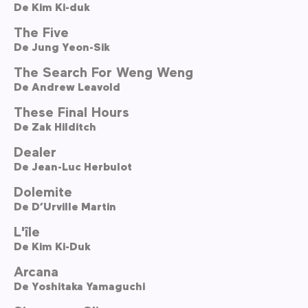
De
Kim Ki-duk
The Five
De
Jung Yeon-Sik
The Search For Weng Weng
De
Andrew Leavold
These Final Hours
De
Zak Hilditch
Dealer
De
Jean-Luc Herbulot
Dolemite
De
D’Urville Martin
L'île
De
Kim Ki-Duk
Arcana
De
Yoshitaka Yamaguchi