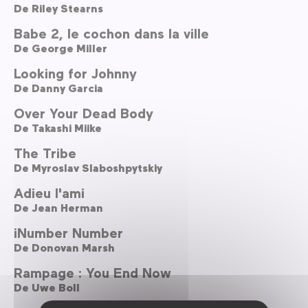
De
Riley Stearns
Babe 2, le cochon dans la ville
De
George Miller
Looking for Johnny
De
Danny Garcia
Over Your Dead Body
De
Takashi Miike
The Tribe
De
Myroslav Slaboshpytskiy
Adieu l'ami
De
Jean Herman
iNumber Number
De
Donovan Marsh
Rampage : You End Now
De
Uwe Boll