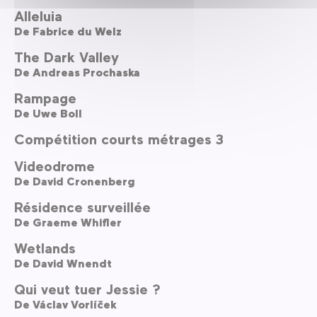
Alleluia
De
Fabrice du Welz
The Dark Valley
De
Andreas Prochaska
Rampage
De
Uwe Boll
Compétition courts métrages 3
Videodrome
De
David Cronenberg
Résidence surveillée
De
Graeme Whifler
Wetlands
De
David Wnendt
Qui veut tuer Jessie ?
De
Václav Vorlíček