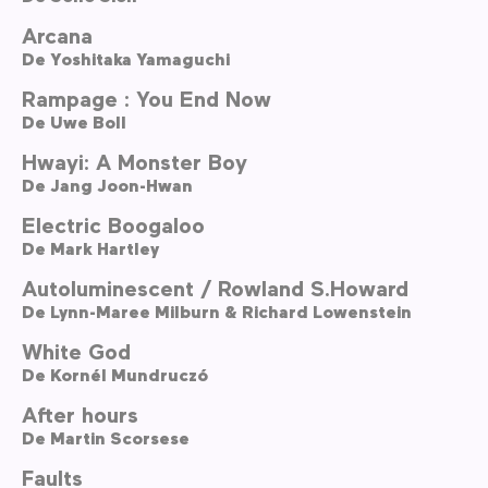
Arcana
De
Yoshitaka Yamaguchi
Rampage : You End Now
De
Uwe Boll
Hwayi: A Monster Boy
De
Jang Joon-Hwan
Electric Boogaloo
De
Mark Hartley
Autoluminescent / Rowland S.Howard
De
Lynn-Maree Milburn & Richard Lowenstein
White God
De
Kornél Mundruczó
After hours
De
Martin Scorsese
Faults