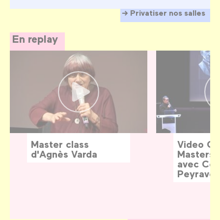
Privatiser nos salles
En replay
Master class
Video G
d'Agnès Varda
Masters:
avec Céd
Peyraver