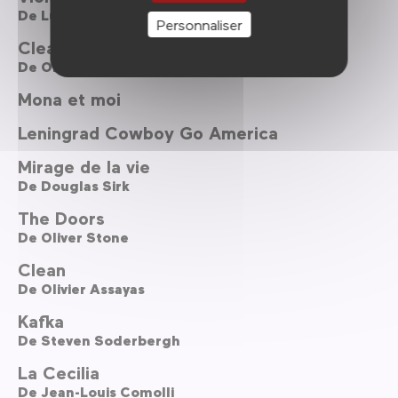
De
Lucile Chaufour
Personnaliser
Clean
De
Olivier Assayas
Mona et moi
Leningrad Cowboy Go America
Mirage de la vie
De
Douglas Sirk
The Doors
De
Oliver Stone
Clean
De
Olivier Assayas
Kafka
De
Steven Soderbergh
La Cecilia
De
Jean-Louis Comolli