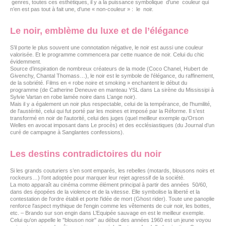
genres, toutes ces esthétiques, il y a la puissance symbolique d’une couleur qui
n’en est pas tout à fait une, d’une « non-couleur » : le noir.
Le noir, emblème du luxe et de l’élégance
S’il porte le plus souvent une connotation négative, le noir est aussi une couleur
valorisée. Et le programme commencera par cette nuance de noir. Celui du chic
évidemment.
Source d’inspiration de nombreux créateurs de la mode (Coco Chanel, Hubert de
Givenchy, Chantal Thomass…), le noir est le symbole de l’élégance, du raffinement,
de la sobriété. Films en « robe noire et smoking » enchantent le début du
programme (de Catherine Deneuve en manteau YSL dans La sirène du Mississipi à
Sylvie Vartan en robe lamée noire dans L’ange noir).
Mais il y a également un noir plus respectable, celui de la tempérance, de l'humilité,
de l'austérité, celui qui fut porté par les moines et imposé par la Réforme. Il s'est
transformé en noir de l'autorité, celui des juges (quel meilleur exemple qu’Orson
Welles en avocat imposant dans Le procès) et des ecclésiastiques (du Journal d’un
curé de campagne à Sanglantes confessions).
Les destins contradictoires du noir
Si les grands couturiers s’en sont emparés, les rebelles (motards, blousons noirs et
rockeurs…) l’ont adoptée pour marquer leur rejet agressif de la société.
La moto apparaît au cinéma comme élément principal à partir des années 50/60,
dans des épopées de la violence et de la vitesse. Elle symbolise la liberté et la
contestation de l'ordre établi et porte l'idée de mort (Ghost rider). Toute une panoplie
renforce l'aspect mythique de l'engin comme les vêtements de cuir noir, les bottes,
etc. – Brando sur son engin dans L’Equipée sauvage en est le meilleur exemple.
Celui qu’on appelle le "blouson noir" au début des années 1960 est un jeune voyou