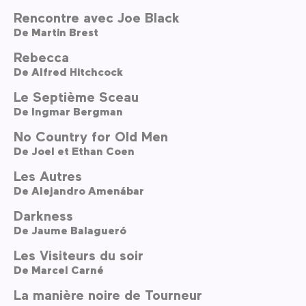
Rencontre avec Joe Black
De
Martin Brest
Rebecca
De
Alfred Hitchcock
Le Septième Sceau
De
Ingmar Bergman
No Country for Old Men
De
Joel et Ethan Coen
Les Autres
De
Alejandro Amenábar
Darkness
De
Jaume Balagueró
Les Visiteurs du soir
De
Marcel Carné
La manière noire de Tourneur