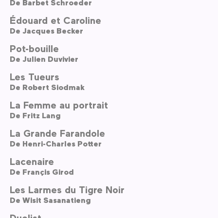
De
Barbet Schroeder
Édouard et Caroline
De
Jacques Becker
Pot-bouille
De
Julien Duvivier
Les Tueurs
De
Robert Siodmak
La Femme au portrait
De
Fritz Lang
La Grande Farandole
De
Henri-Charles Potter
Lacenaire
De
Françis Girod
Les Larmes du Tigre Noir
De
Wisit Sasanatieng
Duelist