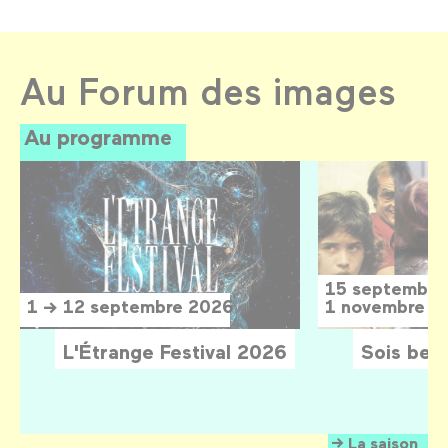
Au Forum des images
Au programme
15 septembre
1 → 12 septembre 2026
1 novembre 2
L'Étrange Festival 2026
Sois belle
La saison