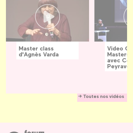
Master class
Video G
d'Agnès Varda
Masters:
avec Céd
Peyraver
Toutes nos vidéos