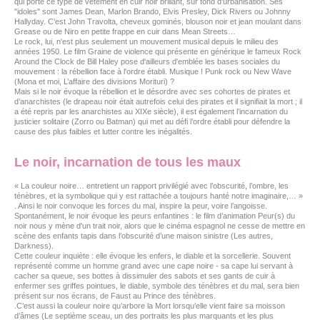
qui porte ce type de vêtement en cuir noir brillant, sur fond d'urbanisation. Ses
"idoles" sont James Dean, Marlon Brando, Elvis Presley, Dick Rivers ou Johnny
Hallyday. C’est John Travolta, cheveux gominés, blouson noir et jean moulant dans
Grease ou de Niro en petite frappe en cuir dans Mean Streets…
Le rock, lui, n'est plus seulement un mouvement musical depuis le milieu des
années 1950. Le film Graine de violence qui présente en générique le fameux Rock
Around the Clock de Bill Haley pose d'ailleurs d'emblée les bases sociales du
mouvement : la rébellion face à l'ordre établi. Musique ! Punk rock ou New Wave
(Mona et moi, L’affaire des divisions Morituri) ?
Mais si le noir évoque la rébellion et le désordre avec ses cohortes de pirates et
d’anarchistes (le drapeau noir était autrefois celui des pirates et il signifiait la mort ; il
a été repris par les anarchistes au XIXe siècle), il est également l’incarnation du
justicier solitaire (Zorro ou Batman) qui met au défi l’ordre établi pour défendre la
cause des plus faibles et lutter contre les inégalités.
Le noir, incarnation de tous les maux
« La couleur noire… entretient un rapport privilégié avec l’obscurité, l’ombre, les
ténèbres, et la symbolique qui y est rattachée a toujours hanté notre imaginaire,… »
. Ainsi le noir convoque les forces du mal, inspire la peur, voire l’angoisse.
Spontanément, le noir évoque les peurs enfantines : le film d’animation Peur(s) du
noir nous y mène d'un trait noir, alors que le cinéma espagnol ne cesse de mettre en
scène des enfants tapis dans l’obscurité d’une maison sinistre (Les autres,
Darkness).
Cette couleur inquiète : elle évoque les enfers, le diable et la sorcellerie. Souvent
représenté comme un homme grand avec une cape noire - sa cape lui servant à
cacher sa queue, ses bottes à dissimuler des sabots et ses gants de cuir à
enfermer ses griffes pointues, le diable, symbole des ténèbres et du mal, sera bien
présent sur nos écrans, de Faust au Prince des ténèbres.
.C’est aussi la couleur noire qu’arbore la Mort lorsqu’elle vient faire sa moisson
d’âmes (Le septième sceau, un des portraits les plus marquants et les plus