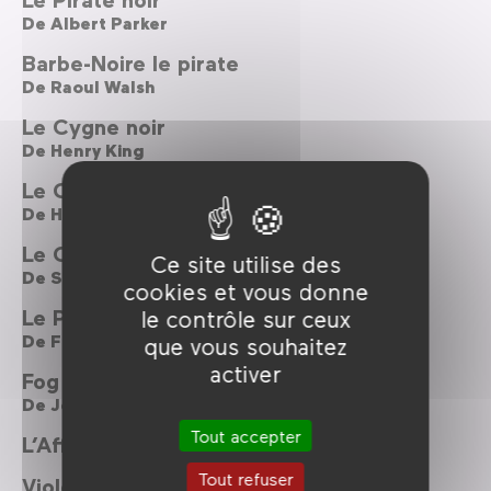
De
Albert Parker
Barbe-Noire le pirate
De
Raoul Walsh
Le Cygne noir
De
Henry King
Le Cygne noir
De
Henry King
Le Corsaire noir
Ce site utilise des
De
Sergio Sollima
cookies et vous donne
Le Pavillon noir
le contrôle sur ceux
De
Frank Borzage
que vous souhaitez
activer
Fog
De
John Carpenter
Tout accepter
L’Affaire des divisions Morituri
Tout refuser
Violent Days