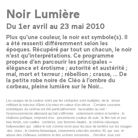
Noir Lumière
Du 1er avril au 23 mai 2010
Plus qu’une couleur, le noir est symbole(s). Il
a été ressenti différemment selon les
époques. Récupéré par tout un chacun, le noir
n’est qu’interprétations. Ce programme
propose d’en parcourir les principales –
élégance et érotisme ; autorité et austérité ;
mal, mort et terreur ; rébellion ; crasse, ... De
la petite robe noire de Cléo à l’ombre du
corbeau, pleine lumière sur le Noir...
Les usages de la couleur noire par les cinéastes sont multiples, de la tenue
reflétant la noirceur d’âme à la mise en valeur d’un décor. Certains courants
esthétiques du cinéma ont été particulièrement favorables au noir :
l’expressionnisme allemand qui fait s’affronter violemment ombre et lumière ; le
réalisme poétique, empreint d’un pessimisme couleur de suie ; le film noir et ses
bas-fonds, ses ruelles sombres, ses femmes fatales ; le cinéma classique
hollywoodien qui utilise le noir comme écrin pour les jeux de lumière sur les visages
des stars ; le cinéma fantastique, notamment celui des années 30, qui use et
abuse des châteaux sombres et des scènes nocturnes… Derrière tous ces