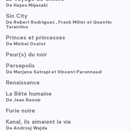
De
Hayao Miyazaki
Sin City
De
Robert Rodriguez ,
Frank Miller et Quentin
Tarantino
Princes et princesses
De
Michel Ocelot
Peur(s) du noir
Persepolis
De
Marjane Satrapi et Vincent Paronnaud
Renaissance
La Bête humaine
De
Jean Renoir
Furie noire
Kanal, ils aimaient la vie
De
Andrzej Wajda