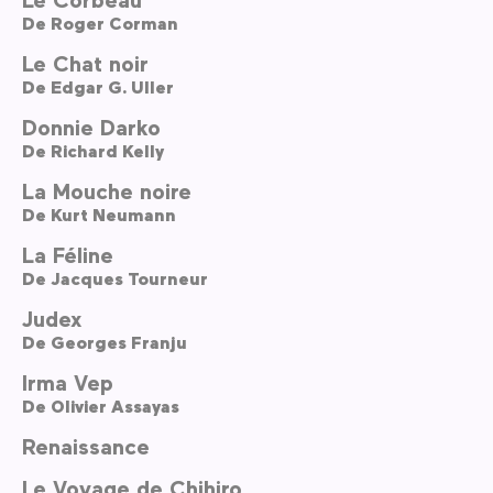
De
Roger Corman
Le Chat noir
De
Edgar G. Uller
Donnie Darko
De
Richard Kelly
La Mouche noire
De
Kurt Neumann
La Féline
De
Jacques Tourneur
Judex
De
Georges Franju
Irma Vep
De
Olivier Assayas
Renaissance
Le Voyage de Chihiro