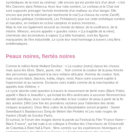
symboliques de la mort au cinéma) ; elle encore qui est portée lors d’un deuil – c’est
Mrs Danvers dans Rebecca. Avec leur robe sombre, Le corbeau et le Chat noir
sont supposés présager l’arrivée imminente d’un malheur ou d’un danger. Elle
encore que porte le méchant qui représente le mal (La chasse du comte Zaroff).
Le cinéma gothique (Underworld, Les Prédateurs) joue sur cette esthétique sombre
et macabre, en mettant en scène vampires et autres monstres...
Mais le noir est également associé au monde du labeur, de la souffrance, de la
misère. Mineurs, encore appelés « gueules noires » (La tragédie de la mine),
cheminots des locomotives à vapeur (La bête humaine), sont les figures
marquantes de l’ère industrielle. Le cycle leur rend hommage à travers cinq films
emblématiques.
Peaux noires, fiertés noires
Comme le relève Annie Mollard-Desfour : « La couleur [noire] classe les choses
mais aussi les êtres. Blanc, jaune, noir… Noir comme la couleur de la peau foncée
des personnes appartenant à la race mélano-africaine. Homme de couleur. Noir,
mais encore black, blackos, kebla, nègre, renoi. Race noire souvent sujette à
l’oppression et au racisme. Esclaves noirs traités comme de la marchandise et
appelés bois d’ébène. »
Le cycle aborde cette question à travers le mouvement de fierté noire (Black Pride),
appelé « Black is beautiful », qui incitait les Afro-américains à assumer fièrement leur
identité spécifique, leurs racines culturelles et leur couleur de peau à partir de la fin
des années 1960 (une fois les premières victoires pour l'obtention des droits
civiques acquises). Deux films cultes de la blaxploitation seront projetés : Sweet
Sweetback’s Baadasssss Song de Melvin Van Peebles et Les nuits rouges de
Harlem (Shaft) de Gordon Parks.
Et surtout, le Forum des images donne la parole au Festival du Film “France Noire—
Black France”, qui fait suite à un colloque à l’Institut des Chercheurs de l’Université
de Columbia à Reid Hall à Paris : films centrés sur les expériences historiques et