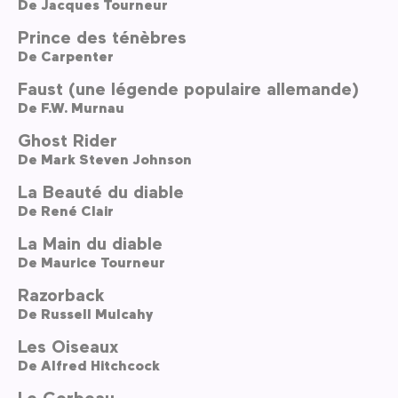
De
Jacques Tourneur
Prince des ténèbres
De
Carpenter
Faust (une légende populaire allemande)
De
F.W. Murnau
Ghost Rider
De
Mark Steven Johnson
La Beauté du diable
De
René Clair
La Main du diable
De
Maurice Tourneur
Razorback
De
Russell Mulcahy
Les Oiseaux
De
Alfred Hitchcock
Le Corbeau