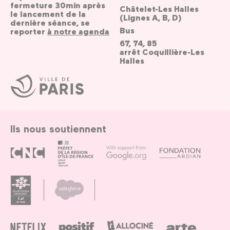
fermeture 30min après
Châtelet-Les Halles
le lancement de la
(Lignes A, B, D)
dernière séance, se
Bus
reporter
à notre agenda
67, 74, 85
arrêt Coquillière-Les
Halles
Ville
de
Paris
Ils nous soutiennent