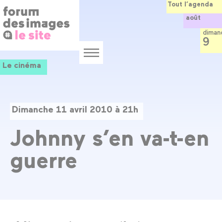
Panneau de gestion des cookies
Aller
Tout l’agenda
au
août
contenu
principal
diman
9
Menu
Le cinéma
Dimanche 11 avril 2010 à 21h
Johnny s’en va-t-en
guerre