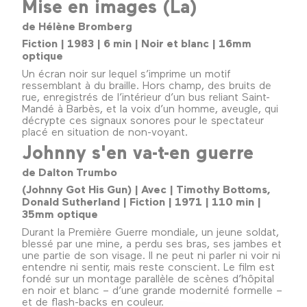
Mise en images (La)
de Hélène Bromberg
Fiction | 1983 | 6 min | Noir et blanc | 16mm
optique
Un écran noir sur lequel s’imprime un motif
ressemblant à du braille. Hors champ, des bruits de
rue, enregistrés de l’intérieur d’un bus reliant Saint-
Mandé à Barbès, et la voix d’un homme, aveugle, qui
décrypte ces signaux sonores pour le spectateur
placé en situation de non-voyant.
Johnny s'en va-t-en guerre
de Dalton Trumbo
(Johnny Got His Gun) | Avec | Timothy Bottoms,
Donald Sutherland | Fiction | 1971 | 110 min |
35mm optique
Durant la Première Guerre mondiale, un jeune soldat,
blessé par une mine, a perdu ses bras, ses jambes et
une partie de son visage. Il ne peut ni parler ni voir ni
entendre ni sentir, mais reste conscient. Le film est
fondé sur un montage parallèle de scènes d’hôpital
en noir et blanc – d’une grande modernité formelle –
et de flash-backs en couleur.