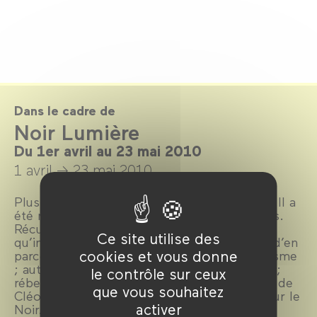
Dans le cadre de
Noir Lumière
Du 1er avril au 23 mai 2010
1 avril →
23 mai 2010
Plus qu’une couleur, le noir est symbole(s). Il a
été ressenti différemment selon les époques.
Récupéré par tout un chacun, le noir n’est
Ce site utilise des
qu’interprétations. Ce programme propose d’en
cookies et vous donne
parcourir les principales – élégance et érotisme
; autorité et austérité ; mal, mort et terreur ;
le contrôle sur ceux
rébellion ; crasse, ... De la petite robe noire de
que vous souhaitez
Cléo à l’ombre du corbeau, pleine lumière sur le
activer
Noir...