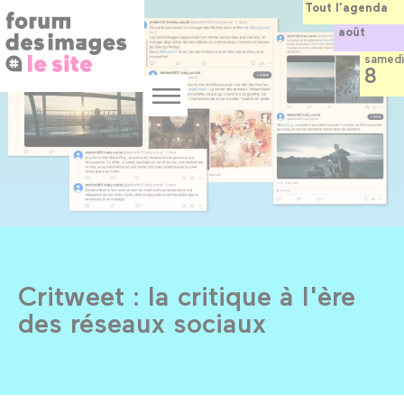
Panneau de gestion des cookies
Aller
Tout l’agenda
au
août
contenu
principal
samedi
8
Menu
Critweet : la critique à l'ère
des réseaux sociaux