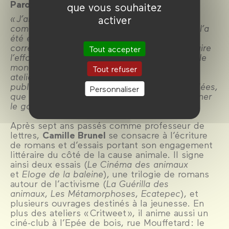
Paroles de l’intervenant
que vous souhaitez
« J’ai toujours envisagé l’analyse des images
activer
comme l’analyse des textes, telle qu’elle me l’a
été enseignée dès le lycée : trouver les
correspondances souterraines de l'œuvre, faire
Tout accepter
l’effort d’aller chercher plus que ce que tout le
monde est capable de voir ou de lire. Les
Tout refuser
ateliers Critweet – via l’éducation à la parole
publique, et au jugement immédiat de nos idées,
Personnaliser
que permet Twitter – sont l’occasion de donner
le goût de cet effort.»
Après sept ans passés comme professeur de
lettres,
Camille Brunel
se consacre à l’écriture
de romans et d’essais portant son engagement
littéraire du côté de la cause animale. Il signe
ainsi deux essais (
Le Cinéma des animaux
et
Eloge de la baleine
), une trilogie de romans
autour de l’activisme (
La Guérilla des
animaux
,
Les Métamorphoses
,
Ecatepec
), et
plusieurs ouvrages destinés à la jeunesse. En
plus des ateliers « Critweet », il anime aussi un
ciné-club à l’Epée de bois, rue Mouffetard : le