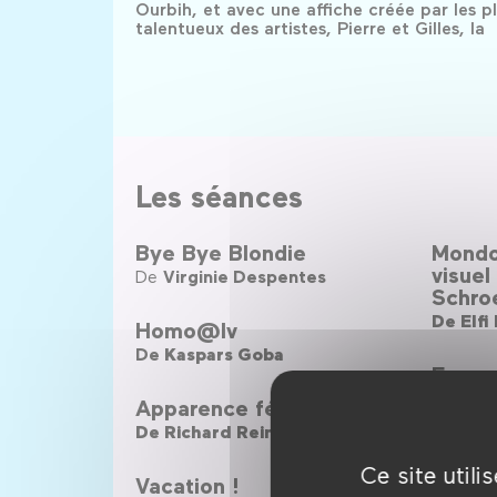
Ourbih, et avec une affiche créée par les p
talentueux des artistes, Pierre et Gilles, la
Les séances
Bye Bye Blondie
Mondo 
visuel
De
Virginie Despentes
Schro
De
Elfi
Homo@lv
De
Kaspars Goba
En se
De
Mar
Apparence féminine
De
Richard Rein
The Te
Ce site util
De
Thun
Vacation !