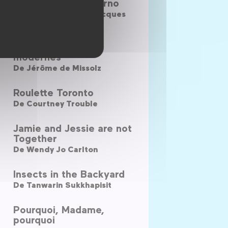
New York City Inferno
De
Marvin Merkins (Jacques
Scandelari)
Des Jeunes Gens
mödernes
De
Jérôme de Missolz
Roulette Toronto
De
Courtney Trouble
Jamie and Jessie are not
Together
De
Wendy Jo Carlton
Insects in the Backyard
De
Tanwarin Sukkhapisit
Pourquoi, Madame,
pourquoi