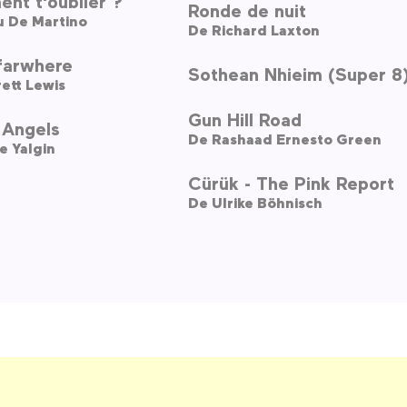
nt t'oublier ?
Ronde de nuit
u De Martino
De
Richard Laxton
arwhere
Sothean Nhieim (Super 8
ett Lewis
Gun Hill Road
 Angels
De
Rashaad Ernesto Green
e Yalgin
Cürük - The Pink Report
De
Ulrike Böhnisch