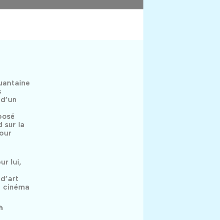
uantaine
s
 d’un
posé
 sur la
our
ur lui,
 d’art
n cinéma
h