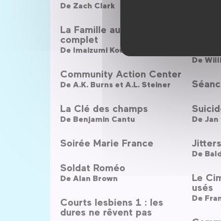
De
Zach Clark
Thelm
De
Pier
La Famille au grand
complet
La Ru
De
Imaizumi Kouichi
De
Will
Community Action Center
Séance
De
A.K. Burns et A.L. Steiner
La Clé des champs
Suici
De
Benjamin Cantu
De
Jan
Soirée Marie France
Jitter
De
Bal
Soldat Roméo
Le Ci
De
Alan Brown
usés
De
Fran
Courts lesbiens 1 : les
dures ne rêvent pas