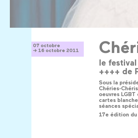
Chér
07 octobre
→ 16 octobre 2011
le festiva
++++ de P
Sous la présid
Chéries-Chéris
oeuvres LGBT d
cartes blanche
séances spécia
17e édition du