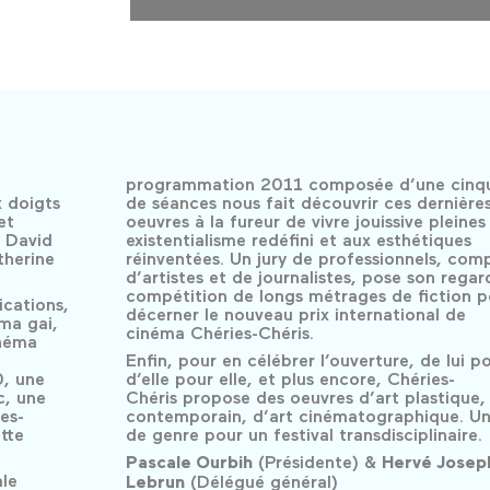
programmation 2011 composée d’une cinq
x doigts
de séances nous fait découvrir ces dernière
et
oeuvres à la fureur de vivre jouissive pleines
e David
existentialisme redéfini et aux esthétiques
therine
réinventées. Un jury de professionnels, com
d’artistes et de journalistes, pose son regard
compétition de longs métrages de fiction p
ications,
décerner le nouveau prix international de
ma gai,
cinéma Chéries-Chéris.
inéma
Enfin, pour en célébrer l’ouverture, de lui po
, une
d’elle pour elle, et plus encore, Chéries-
c, une
Chéris propose des oeuvres d’art plastique,
es-
contemporain, d’art cinématographique. U
tte
de genre pour un festival transdisciplinaire.
Pascale Ourbih
(Présidente) &
Hervé Josep
ale
Lebrun
(Délégué général)