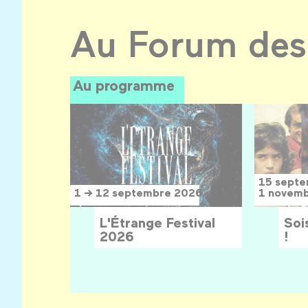
Au Forum des
Au programme
15 sept
1 → 12 septembre 2026
1 novem
L'Étrange Festival
Sois
2026
!