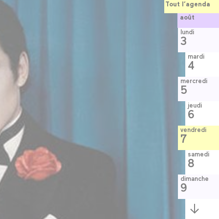
Tout l’agenda
août
lundi
3
mardi
4
mercredi
5
jeudi
6
vendredi
7
samedi
8
dimanche
9
Semaine
suivante