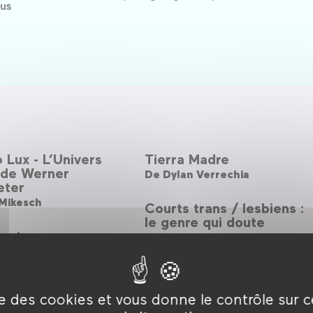
lus
Lux - L’Univers
Tierra Madre
 de Werner
De
Dylan Verrechia
eter
 Mikesch
Courts trans / lesbiens :
le genre qui doute
cret
yam Keshavarz
Sur le départ
De
Michaël Dacheux
rrorists
ise des cookies et vous donne le contrôle sur 
ska Pansittivorakul
Roméos