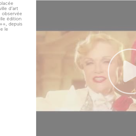
 placée
ille d’art
l, observée
lle édition
+++, depuis
le le