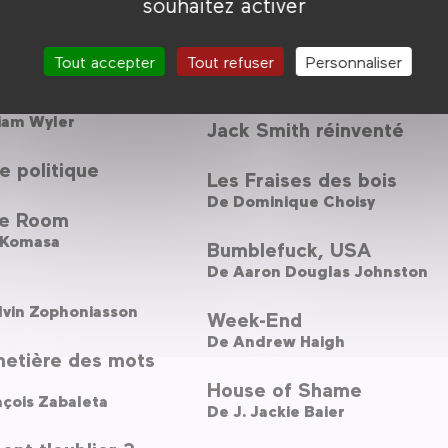
souhaitez activer
De
Sabine Bernardi
a
re-Alain Meier
Je t'aime moi non plus
Tout accepter
Tout refuser
Personnaliser
De
Serge Gainsbourg
meur
iam Wyler
Jack Smith réinventé
 politique
Les Fraises des bois
De
Dominique Choisy
de Room
 Komasa
Bumblefuck, USA
De
Aaron Douglas Johnston
s
dvin Zophoniasson
Week-End
De
Andrew Haigh
metière des mots
House of Shame
çois Zabaleta
De
J. Jackie Baier