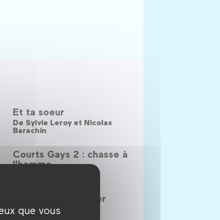
Et ta soeur
De
Sylvie Leroy et Nicolas
Barachin
Courts Gays 2 : chasse à
l'homme
Carte blanche à
Catherine Corringer
ceux que vous