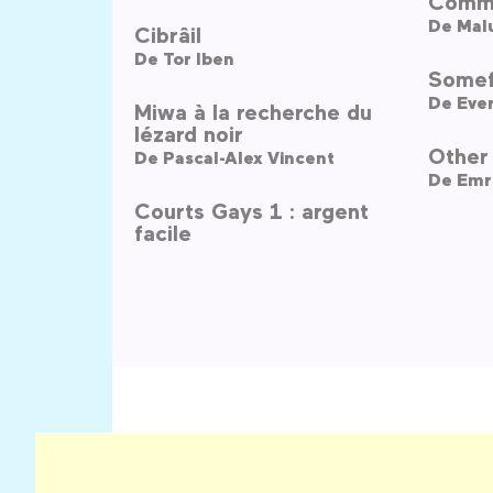
Comme
De
Mal
Cibrâil
De
Tor Iben
Somef
De
Ever
Miwa à la recherche du
lézard noir
Other
De
Pascal-Alex Vincent
De
Emr
Courts Gays 1 : argent
facile