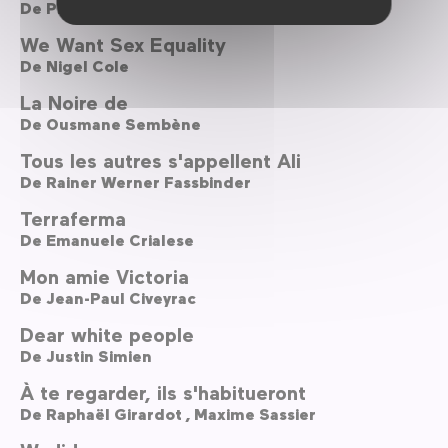
De
Philippe Lioret
We Want Sex Equality
De
Nigel Cole
La Noire de
De
Ousmane Sembène
Tous les autres s'appellent Ali
De
Rainer Werner Fassbinder
Terraferma
De
Emanuele Crialese
Mon amie Victoria
De
Jean-Paul Civeyrac
Dear white people
De
Justin Simien
À te regarder, ils s'habitueront
De
Raphaël Girardot ,
Maxime Sassier