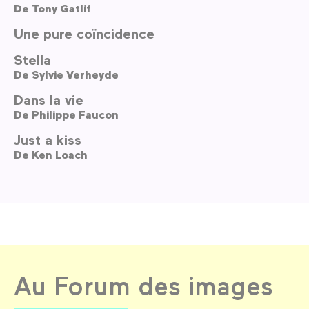
De
Tony Gatlif
Une pure coïncidence
Stella
De
Sylvie Verheyde
Dans la vie
De
Philippe Faucon
Just a kiss
De
Ken Loach
Au Forum des images