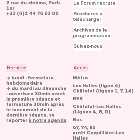
2 rue du cinéma, Paris
Le Forum recrute
1er
+33 (0)1 44 76 63 00
Brochures à
télécharger
Archives de la
programmation
Suivez-nous
Horaires
Accès
→ lundi : fermeture
Métro
hebdomadaire
Les Halles (ligne 4)
→ du mardi au dimanche
Châtelet (lignes 1, 7, 14)
: ouverture 30min avant
RER
la première séance et
fermeture 30min après
Châtelet-Les Halles
le lancement de la
(Lignes A, B, D)
dernière séance, se
Bus
reporter
à notre agenda
67, 74, 85
arrêt Coquillière-Les
Halles