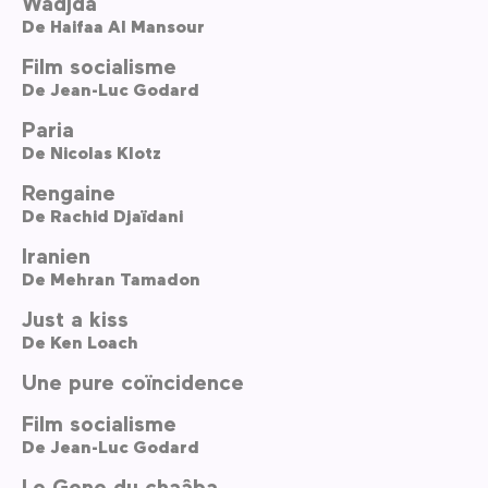
Wadjda
De
Haifaa Al Mansour
Film socialisme
De
Jean-Luc Godard
Paria
De
Nicolas Klotz
Rengaine
De
Rachid Djaïdani
Iranien
De
Mehran Tamadon
Just a kiss
De
Ken Loach
Une pure coïncidence
Film socialisme
De
Jean-Luc Godard
Le Gone du chaâba