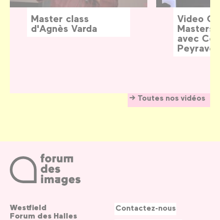
Master class
Video G
d'Agnès Varda
Masters:
avec Céd
Peyraver
Toutes nos vidéos
Westfield
Contactez-nous
Forum des Halles