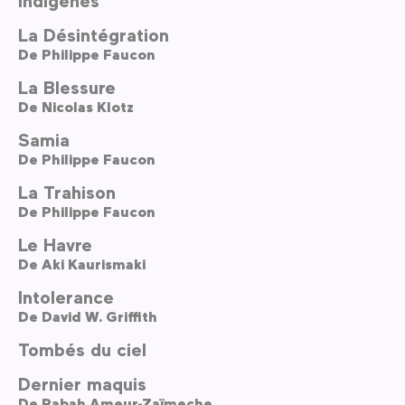
La Désintégration
De
Philippe Faucon
La Blessure
De
Nicolas Klotz
Samia
De
Philippe Faucon
La Trahison
De
Philippe Faucon
Le Havre
De
Aki Kaurismaki
Intolerance
De
David W. Griffith
Tombés du ciel
Dernier maquis
De
Rabah Ameur-Zaïmeche