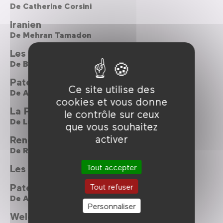
De
Catherine Corsini
Iranien
De
Mehran Tamadon
Les chats persans
De
Bahman Ghobadi
Pater
Ce site utilise des
De
Alain Cavalier
cookies et vous donne
La Promesse
le contrôle sur ceux
De
Luc Dardenne ,
Jean-Pierre Dardenne
que vous souhaitez
activer
Rengaine
De
Rachid Djaïdani
Tout accepter
Les femmes du bus 678
Pater
Tout refuser
De
Alain Cavalier
Personnaliser
Welcome