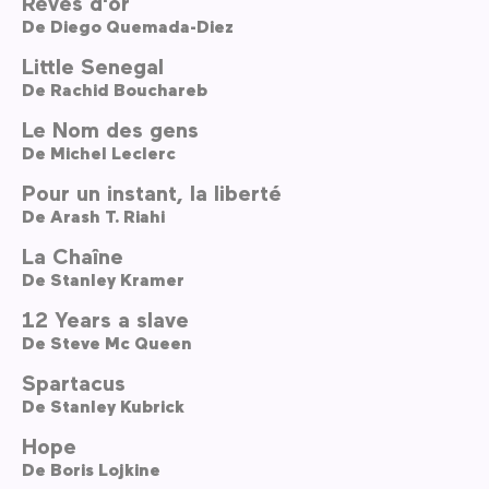
Rêves d'or
De
Diego Quemada-Diez
Little Senegal
De
Rachid Bouchareb
Le Nom des gens
De
Michel Leclerc
Pour un instant, la liberté
De
Arash T. Riahi
La Chaîne
De
Stanley Kramer
12 Years a slave
De
Steve Mc Queen
Spartacus
De
Stanley Kubrick
Hope
De
Boris Lojkine