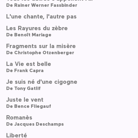
De
Rainer Werner Fassbinder
L'une chante, l'autre pas
Les Rayures du zèbre
De
Benoît Mariage
Fragments sur la misère
De
Christophe Otzenberger
La Vie est belle
De
Frank Capra
Je suis né d'une cigogne
De
Tony Gatlif
Juste le vent
De
Bence Fliegauf
Romanès
De
Jacques Deschamps
Liberté