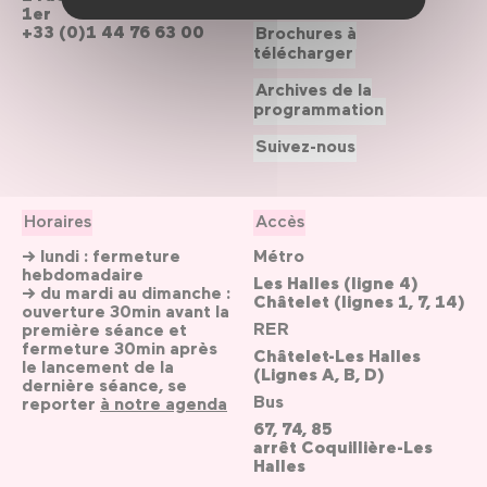
1er
+33 (0)1 44 76 63 00
Brochures à
télécharger
Archives de la
programmation
Suivez-nous
Horaires
Accès
→ lundi : fermeture
Métro
hebdomadaire
Les Halles (ligne 4)
→ du mardi au dimanche :
Châtelet (lignes 1, 7, 14)
ouverture 30min avant la
RER
première séance et
fermeture 30min après
Châtelet-Les Halles
le lancement de la
(Lignes A, B, D)
dernière séance, se
Bus
reporter
à notre agenda
67, 74, 85
arrêt Coquillière-Les
Halles