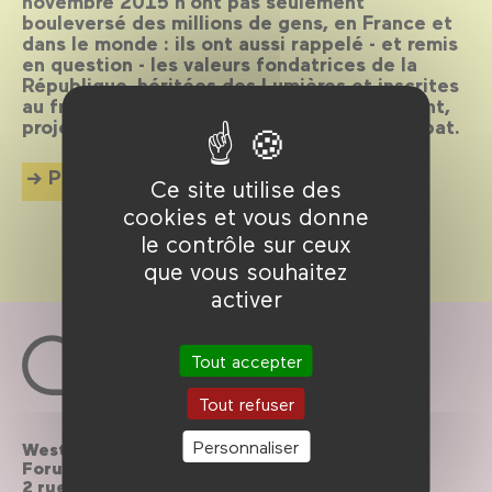
novembre 2015 n’ont pas seulement
bouleversé des millions de gens, en France et
dans le monde : ils ont aussi rappelé - et remis
en question - les valeurs fondatrices de la
République, héritées des Lumières et inscrites
au fronton des écoles. Sept semaines durant,
projections et rencontres prolongent le débat.
Plus d'info
Ce site utilise des
cookies et vous donne
le contrôle sur ceux
que vous souhaitez
activer
Tout accepter
Tout refuser
Personnaliser
Westfield
Contactez-nous
Forum des Halles
2 rue du cinéma, Paris
Le Forum recrute