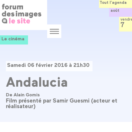
Panneau de gestion des cookies
Aller
Tout l’agenda
au
août
contenu
principal
vendr
7
Menu
Le cinéma
Samedi 06 février 2016 à 21h30
Andalucia
De Alain Gomis
Film présenté par Samir Guesmi (acteur et
réalisateur)