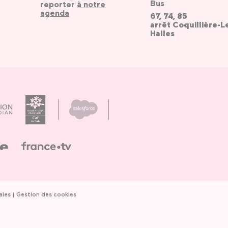
Bus
reporter
à notre
agenda
67, 74, 85
arrêt Coquillière-L
Halles
ales
Gestion des cookies