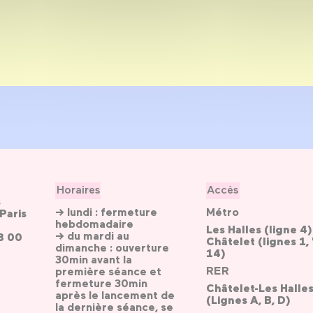
Horaires
Accès
s
→ lundi : fermeture
Métro
Paris
hebdomadaire
Les Halles (ligne 4)
→ du mardi au
3 00
Châtelet (lignes 1, 
dimanche : ouverture
14)
30min avant la
RER
première séance et
fermeture 30min
Châtelet-Les Halle
après le lancement de
(Lignes A, B, D)
la dernière séance, se