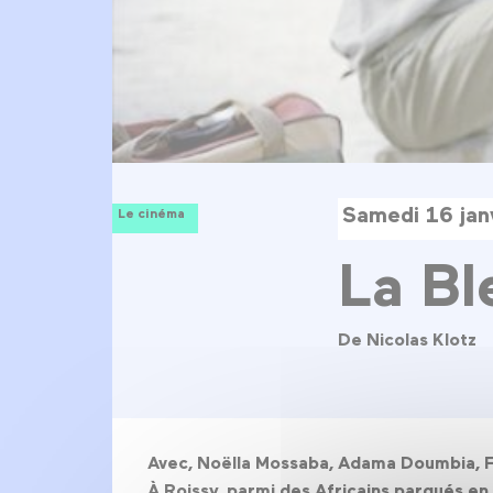
Samedi 16 jan
Le cinéma
La Bl
De Nicolas Klotz
Avec, Noëlla Mossaba, Adama Doumbia, Fi
À Roissy, parmi des Africains parqués en 