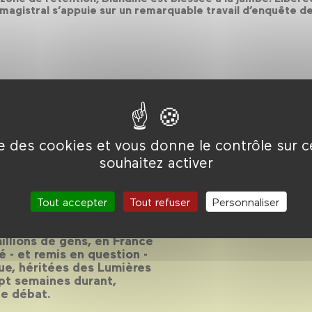
magistral s’appuie sur un remarquable travail d’enquête de
ise des cookies et vous donne le contrôle sur 
Fraternité ?
souhaitez activer
Tout accepter
Tout refuser
Personnaliser
 puis du 13 novembre 2015
llions de gens, en France
é - et remis en question -
que, héritées des Lumières
ept semaines durant,
le débat.