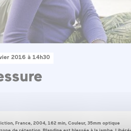
vier 2016 à 14h30
essure
ction, France, 2004, 162 min, Couleur, 35mm optique
zone de rétention, Blandine est blessée à la jambe. Libérée,