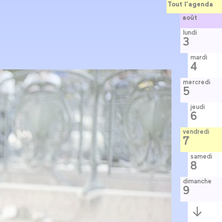
Tout l’agenda
août
lundi
3
mardi
4
mercredi
5
jeudi
6
vendredi
7
samedi
8
dimanche
9
Semaine
suivante