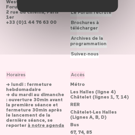
Westfield
Contactez-nous
Forum des Halles
2 rue du cinéma, Paris
Le Forum recrute
1er
+33 (0)1 44 76 63 00
Brochures à
télécharger
Archives de la
programmation
Suivez-nous
Horaires
Accès
→ lundi : fermeture
Métro
hebdomadaire
Les Halles (ligne 4)
→ du mardi au dimanche
Châtelet (lignes 1, 7, 14)
: ouverture 30min avant
RER
la première séance et
fermeture 30min après
Châtelet-Les Halles
le lancement de la
(Lignes A, B, D)
dernière séance, se
Bus
reporter
à notre agenda
67, 74, 85