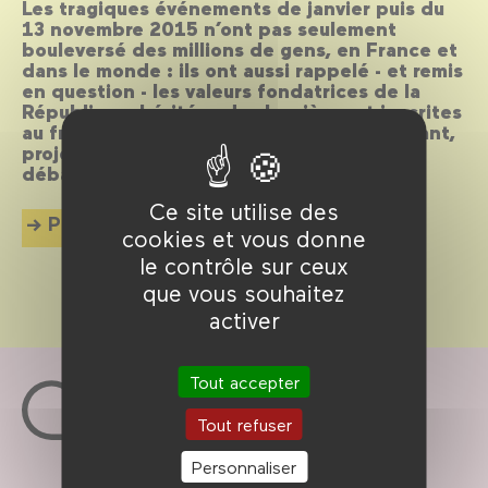
Les tragiques événements de janvier puis du
13 novembre 2015 n’ont pas seulement
bouleversé des millions de gens, en France et
dans le monde : ils ont aussi rappelé - et remis
en question - les valeurs fondatrices de la
République, héritées des Lumières et inscrites
au fronton des écoles. Sept semaines durant,
projections et rencontres prolongent le
débat.
Ce site utilise des
Plus d'info
cookies et vous donne
le contrôle sur ceux
que vous souhaitez
activer
Tout accepter
Tout refuser
Personnaliser