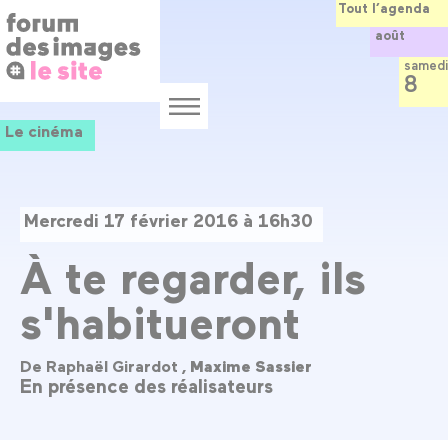
Panneau de gestion des cookies
Aller
Tout l’agenda
au
août
contenu
principal
samedi
8
Menu
Le cinéma
Mercredi 17 février 2016 à 16h30
À te regarder, ils
s'habitueront
De Raphaël Girardot ,
Maxime Sassier
En présence des réalisateurs