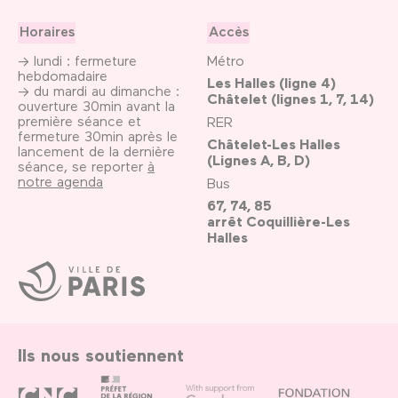
Horaires
Accès
→ lundi : fermeture
Métro
hebdomadaire
Les Halles (ligne 4)
→ du mardi au dimanche :
Châtelet (lignes 1, 7, 14)
ouverture 30min avant la
première séance et
RER
fermeture 30min après le
Châtelet-Les Halles
lancement de la dernière
(Lignes A, B, D)
séance, se reporter
à
notre agenda
Bus
67, 74, 85
arrêt Coquillière-Les
Halles
Ville
de
Paris
Ils nous soutiennent