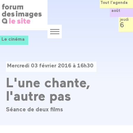
Panneau de gestion des cookies
Aller
Tout l’agenda
au
août
contenu
principal
jeudi
6
Menu
Le cinéma
Mercredi 03 février 2016 à 16h30
L'une chante,
l'autre pas
Séance de deux films