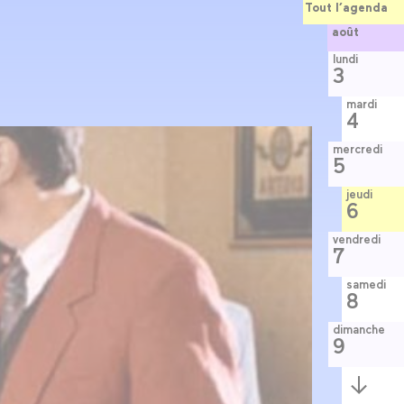
Tout l’agenda
août
lundi
3
mardi
4
mercredi
5
jeudi
6
vendredi
7
samedi
8
dimanche
9
Semaine
suivante