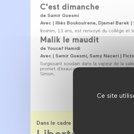
C'est dimanche
de Samir Guesmi
Avec | Illiès Boukouirene, Djemel Barek 
Ibrahim, 13 ans, est renvoyé du collège et 
Malik le maudit
de Youcef Hamidi
Avec | Samir Guesmi, Samy Naceri | Ficti
Surgissant soudain dans la vapeur de la sall
promet d’exaucer son vœu le plus cher. C’e
Simon.
Ce site util
Dans le cadre de
Liberté, Égalité, 