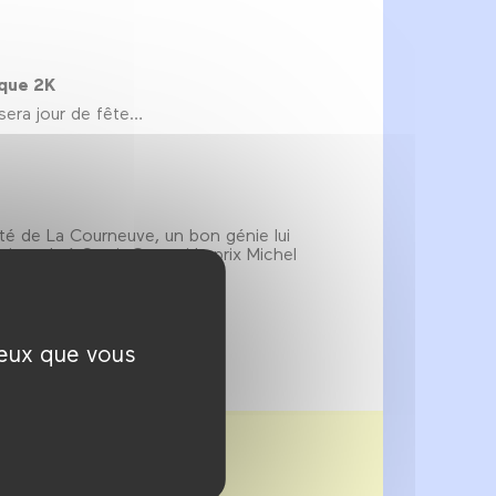
ique 2K
sera jour de fête…
cité de La Courneuve, un bon génie lui
 a valu à Samir Guesmi le prix Michel
ceux que vous