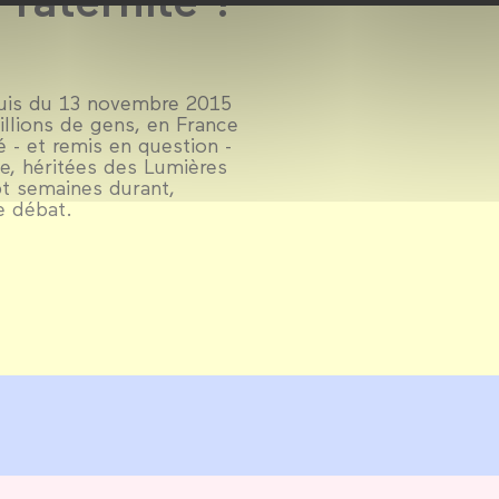
puis du 13 novembre 2015
llions de gens, en France
é - et remis en question -
ue, héritées des Lumières
pt semaines durant,
e débat.