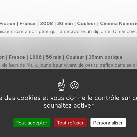
| Fiction | France | 2008 | 30 min | Couleur | Cinéma Numér
laisse croire à son père qu’il a décroché un diplôme. Dimanche 
on | France | 1996 | 56 min | Couleur | 35mm optique
e de bain de Malik, jeune beur vivant de petits trafics dans sa 
st là que les choses se compliquent… Une comédie loufoque qui
ise des cookies et vous donne le contrôle sur 
souhaitez activer
Tout accepter
Tout refuser
Personnaliser
Fraternité ?