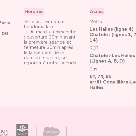
Horaires
Accès
→ lundi : fermeture
Métro
Paris
hebdomadaire
Les Halles (ligne 4)
→ du mardi au dimanche
3 00
Châtelet (lignes 1, 7
: ouverture 30min avant
14)
la première séance et
fermeture 30min après
RER
le lancement de la
Châtelet-Les Halles
dernière séance, se
(Lignes A, B, D)
reporter
à notre agenda
Bus
67, 74, 85
arrêt Coquillière-Le
Halles