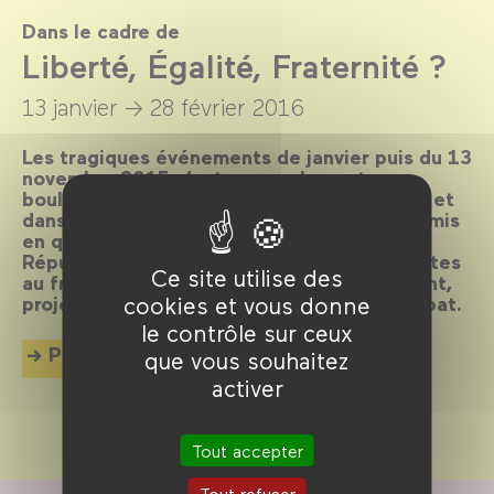
Dans le cadre de
Liberté, Égalité, Fraternité ?
13 janvier →
28 février 2016
Les tragiques événements de janvier puis du 13
novembre 2015 n’ont pas seulement
bouleversé des millions de gens, en France et
dans le monde : ils ont aussi rappelé - et remis
en question - les valeurs fondatrices de la
République, héritées des Lumières et inscrites
Ce site utilise des
au fronton des écoles. Sept semaines durant,
projections et rencontres prolongent le débat.
cookies et vous donne
le contrôle sur ceux
Plus d'info
que vous souhaitez
activer
Tout accepter
Tout refuser