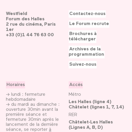
Westfield
Contactez-nous
Forum des Halles
Le Forum recrute
2 rue du cinéma, Paris
1er
Brochures à
+33 (0)1 44 76 63 00
télécharger
Archives de la
programmation
Suivez-nous
Horaires
Accès
→ lundi : fermeture
Métro
hebdomadaire
Les Halles (ligne 4)
→ du mardi au dimanche :
Châtelet (lignes 1, 7, 14)
ouverture 30min avant la
première séance et
RER
fermeture 30min après le
Châtelet-Les Halles
lancement de la dernière
(Lignes A, B, D)
séance, se reporter
à