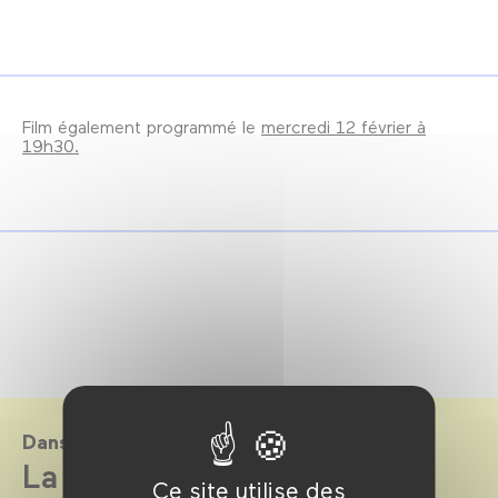
Film également programmé le
mercredi 12 février à
19h30.
Dans le cadre de
La Cinémathèque du
Ce site utilise des