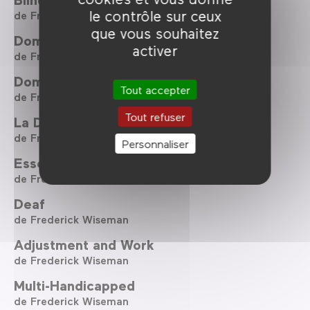
le contrôle sur ceux
de Frederick Wiseman
que vous souhaitez
Domestic Violence
activer
de Frederick Wiseman
Domestic Violence 2
Tout accepter
de Frederick Wiseman
Tout refuser
La Danse, le ballet de l’Opéra de Paris
de Frederick Wiseman
Personnaliser
Essene
de Frederick Wiseman
Deaf
de Frederick Wiseman
Adjustment and Work
de Frederick Wiseman
Multi-Handicapped
de Frederick Wiseman