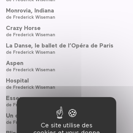
Monrovia, Indiana
de Frederick Wiseman
Crazy Horse
de Frederick Wiseman
La Danse, le ballet de l’Opéra de Paris
de Frederick Wiseman
Aspen
de Frederick Wiseman
Hospital
de Frederick Wiseman
Essene
de Frederick Wiseman
Un couple
de Frederick Wiseman
Ce site utilise des
cookies et vous donne
Blind