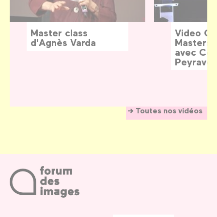
Master class
Video G
d'Agnès Varda
Masters:
avec Céd
Peyraver
Toutes nos vidéos