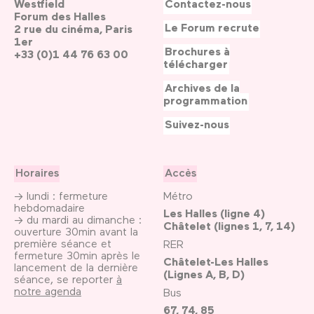
Westfield
Contactez-nous
Forum des Halles
Le Forum recrute
2 rue du cinéma, Paris
1er
Brochures à
+33 (0)1 44 76 63 00
télécharger
Archives de la
programmation
Suivez-nous
Horaires
Accès
→ lundi : fermeture
Métro
hebdomadaire
Les Halles (ligne 4)
→ du mardi au dimanche :
Châtelet (lignes 1, 7, 14)
ouverture 30min avant la
première séance et
RER
fermeture 30min après le
Châtelet-Les Halles
lancement de la dernière
(Lignes A, B, D)
séance, se reporter
à
notre agenda
Bus
67, 74, 85