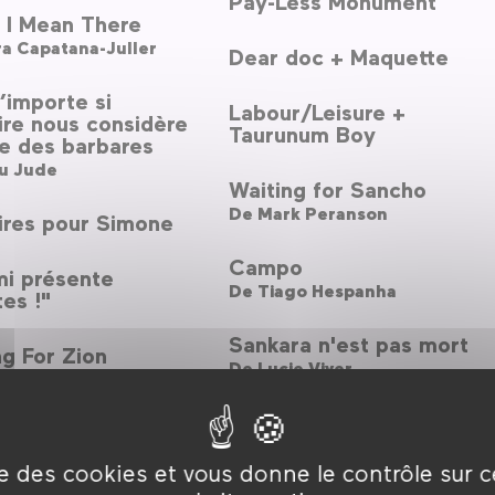
Pay-Less Monument
. I Mean There
a Capatana-Juller
Dear doc + Maquette
’importe si
Labour/Leisure +
oire nous considère
Taurunum Boy
 des barbares
u Jude
Waiting for Sancho
De
Mark Peranson
res pour Simone
Campo
mi présente
De
Tiago Hespanha
tes !"
Sankara n'est pas mort
g For Zion
De
Lucie Viver
ara Erde
Travaux sur rapports de
te: Made in America
classe
ley Clarke
De
Harun Farocki
ise des cookies et vous donne le contrôle sur 