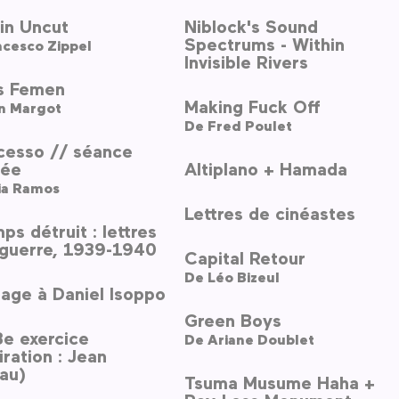
in Uncut
Niblock's Sound
Spectrums - Within
ncesco Zippel
Invisible Rivers
is Femen
Making Fuck Off
in Margot
De
Fred Poulet
cesso // séance
tée
Altiplano + Hamada
ia Ramos
Lettres de cinéastes
ps détruit : lettres
 guerre, 1939-1940
Capital Retour
De
Léo Bizeul
ge à Daniel Isoppo
Green Boys
3e exercice
De
Ariane Doublet
ration : Jean
au)
Tsuma Musume Haha +