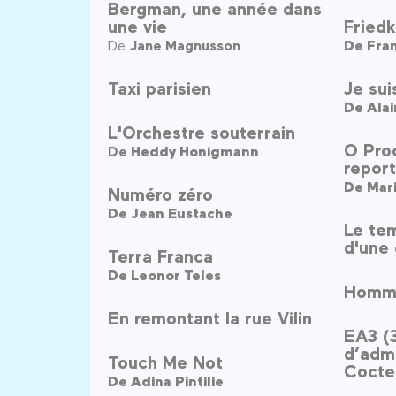
Bergman, une année dans
une vie
Friedk
De
Jane Magnusson
De
Fra
Taxi parisien
Je su
De
Ala
L'Orchestre souterrain
O Pro
De
Heddy Honigmann
repor
De
Mar
Numéro zéro
De
Jean Eustache
Le tem
d'une
Terra Franca
De
Leonor Teles
Homma
En remontant la rue Vilin
EA3 (
d’admi
Touch Me Not
Cocte
De
Adina Pintilie