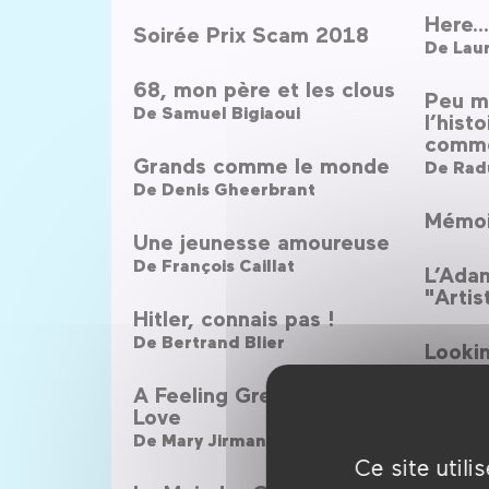
Here..
Soirée Prix Scam 2018
De
Laur
68, mon père et les clous
Peu m
De
Samuel Bigiaoui
l’hist
comme
Grands comme le monde
De
Rad
De
Denis Gheerbrant
Mémoi
Une jeunesse amoureuse
De
François Caillat
L’Ada
"Artis
Hitler, connais pas !
De
Bertrand Blier
Lookin
De
Tam
A Feeling Greater Than
Love
Ornet
De
Mary Jirmanus Saba
De
Shir
Ce site util