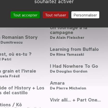
souhaitez activer
pt ans
Shelter - Farewell to
er Nion
Eden
Tout accepter
Tout refuser
Personnaliser
De
Enrico Masi
 folie
go Governatori
Un tournage à la
campagne
a Romanian Story
De
Alain Fleischer
 Dumitrescu
Learning from Buffalo
st, où es-tu ?
De
Rima Yamazaki
 Petri
I Had Nowhere To Go
 grain et l'ivraie
De
Douglas Gordon
ela Frésil
Amara
ide of History + Los
De
Pierre Michelon
 del castillo
Vivir allí... + Part One...
tions / Kô