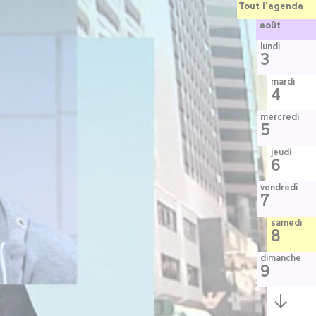
Tout l’agenda
août
lundi
3
mardi
4
mercredi
5
jeudi
6
vendredi
7
samedi
8
dimanche
9
Semaine
suivante