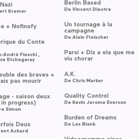
Berlin Based
Nazi
De
Vincent Dieutre
ert Kramer
Un tournage à la
e + Nofinofy
campagne
De
Alain Fleischer
brique du Conte
Parsi + Diz a ela que me
Jean-André Fieschi ,
viu chorar
ise Etchegaray
A.K.
euble des braves +
 vais pas mourir
De
Chris Marker
Quality Control
lage - saison deux
in progress)
De
Kevin Jerome Everson
ire Simon
Burden of Dreams
rfois Deux
De
Les Blank
rent Achard
Videogramme einer