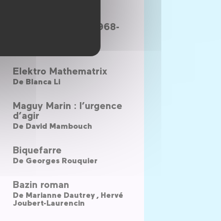
De
Jean-Luc Godard
Ne travaille pas (1968-
2018)
De
César Vayssié
Elektro Mathematrix
De
Blanca Li
Maguy Marin : l’urgence
d’agir
De
David Mambouch
Biquefarre
De
Georges Rouquier
Bazin roman
De
Marianne Dautrey ,
Hervé
Joubert-Laurencin