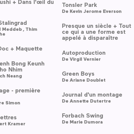
shi + Dans l'œil du
Tonsler Park
De
Kevin Jerome Everson
Stalingrad
Presque un siècle + Tout
Hind Meddeb ,
Thim
ce qui a une forme est
he
appelé à disparaître
Doc + Maquette
Autoproduction
De
Virgil Vernier
enh Bong Keunh
ho Nhim
Green Boys
ich Neang
De
Ariane Doublet
lage - première
Journal d'un montage
De
Annette Dutertre
ire Simon
Forbach Swing
ettres
De
Marie Dumora
ert Kramer