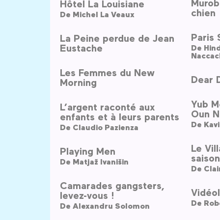
Murobu
Hôtel La Louisiane
chien
De
Michel La Veaux
Paris 
La Peine perdue de Jean
Eustache
De
Naccac
Les Femmes du New
Dear 
Morning
Yub M
L’argent raconté aux
Oun N
enfants et à leurs parents
De
Kav
De
Claudio Pazienza
Le Vil
Playing Men
saison
De
Matjaž Ivanišin
De
Cla
Camarades gangsters,
Vidéol
levez-vous !
De
Rob
De
Alexandru Solomon