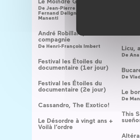
Le Moindre Geste
Dix-se
De
Jean-Pierre Daniel ,
De
Didi
Fernand Deligny ,
Josée
Manenti
Quelle
André Robillard, en
De
Die
compagnie
De
Henri-François Imbert
Licu, 
De
Ana
Festival les Étoiles du
documentaire (1er jour)
Bucare
De
Vlad
Festival les Étoiles du
documentaire (2e jour)
Le bon
De
Manu
Cassandro, The Exotico!
This S
sueños
Le Désordre à vingt ans +
Voilà l’ordre
Altéra