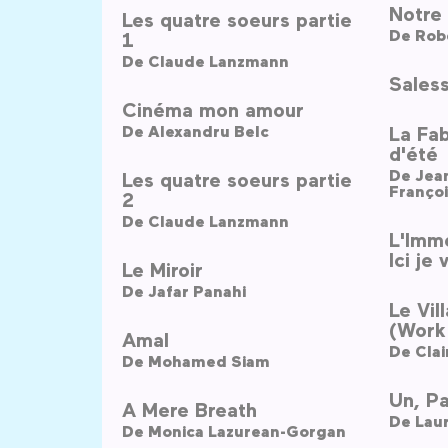
Notre 
Les quatre soeurs partie
De
Rob
1
De
Claude Lanzmann
Saless
Cinéma mon amour
De
Alexandru Belc
La Fa
d'été
De
Les quatre soeurs partie
Franço
2
De
Claude Lanzmann
L'Imm
Ici je
Le Miroir
De
Jafar Panahi
Le Vil
(Work 
Amal
De
Cla
De
Mohamed Siam
Un, Pa
A Mere Breath
De
Lau
De
Monica Lazurean-Gorgan