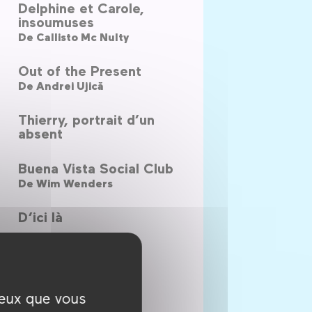
Delphine et Carole,
insoumuses
De
Callisto Mc Nulty
Out of the Present
De
Andrei Ujică
Thierry, portrait d’un
absent
Buena Vista Social Club
De
Wim Wenders
D’ici là
Taxi Téhéran
De
Jafar Panahi
ceux que vous
One + One