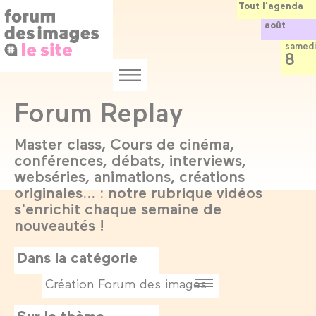
Panneau de gestion des cookies
Aller
Tout l’agenda
au
août
contenu
principal
samedi
8
Menu
Forum Replay
Master class, Cours de cinéma,
conférences, débats, interviews,
webséries, animations, créations
originales... : notre rubrique vidéos
s'enrichit chaque semaine de
nouveautés !
Dans la catégorie