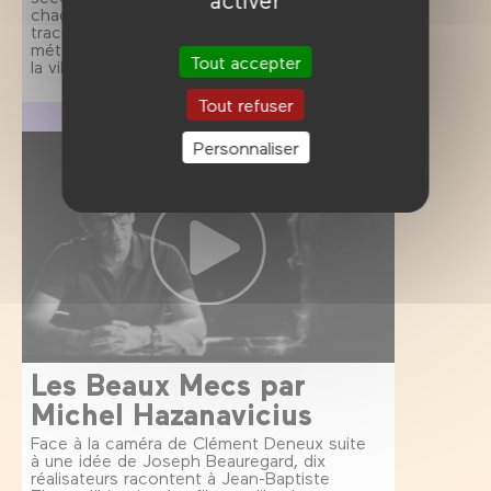
chaque prise de vue: en partant sur les
traces des premiers cinéastes, Paris
métamorphoses présente un concentré de
Tout accepter
la ville en moins d'une minute.
Tout refuser
Création Forum des images
Personnaliser
Les Beaux Mecs par
Michel Hazanavicius
Face à la caméra de Clément Deneux suite
à une idée de Joseph Beauregard, dix
réalisateurs racontent à Jean-Baptiste