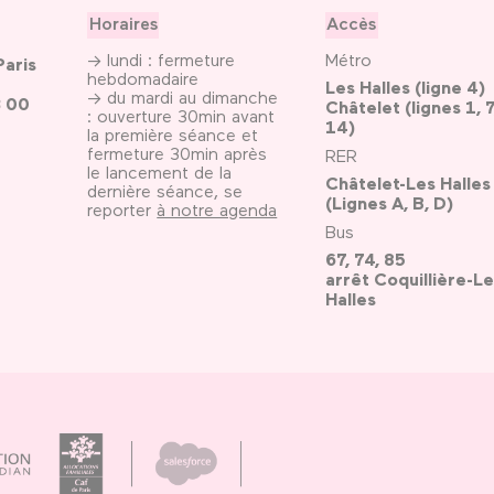
Horaires
Accès
→ lundi : fermeture
Métro
Paris
hebdomadaire
Les Halles (ligne 4)
→ du mardi au dimanche
3 00
Châtelet (lignes 1, 7
: ouverture 30min avant
14)
la première séance et
fermeture 30min après
RER
le lancement de la
Châtelet-Les Halles
dernière séance, se
(Lignes A, B, D)
reporter
à notre agenda
Bus
67, 74, 85
arrêt Coquillière-Le
Halles