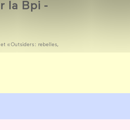
 la Bpi -
et « Outsiders : rebelles,