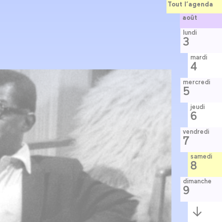
Tout l’agenda
août
lundi
3
mardi
4
mercredi
5
jeudi
6
vendredi
7
samedi
8
dimanche
9
Semaine
suivante