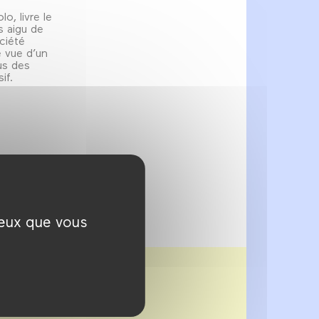
o, livre le
s aigu de
ociété
 vue d’un
us des
if.
ceux que vous