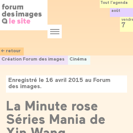
Panneau de gestion des cookies
Aller
Tout l’agenda
au
août
contenu
principal
vendr
7
Menu
← retour
Création Forum des images
Cinéma
Enregistré le 16 avril 2015 au Forum
des images.
La Minute rose
Séries Mania de
Xin Wang