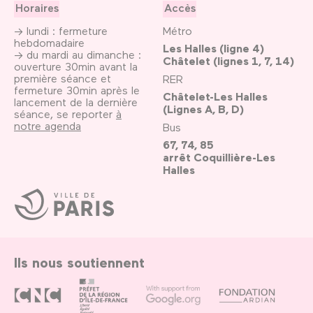
Horaires
Accès
→ lundi : fermeture
Métro
hebdomadaire
Les Halles (ligne 4)
→ du mardi au dimanche :
Châtelet (lignes 1, 7, 14)
ouverture 30min avant la
première séance et
RER
fermeture 30min après le
Châtelet-Les Halles
lancement de la dernière
(Lignes A, B, D)
séance, se reporter
à
notre agenda
Bus
67, 74, 85
arrêt Coquillière-Les
Halles
Ville
de
Paris
Ils nous soutiennent