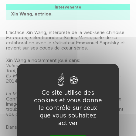
Intervenante
Xin Wang, actrice.
L'actrice Xin Wang, interprète de la web-série chinoise
Ex-model
, sélectionnée à Séries Mania, parle de sa
collaboration avec le réalisateur Emmanuel Sapolsky et
revient sur ses coups de cœur séries.
Xin Wang a notamment joué dans:
Valentin Valentin
de Pascal Thomas (2014)
Tout, tout de suite
de Richard Berry (2016)
Ex-Model
de Xin Wang et Emmanuel Sapolsky (série-
2014)
Ce site utilise des
La Minute Rose
est une série du Forum des images.
Confortablement installé.es dans un décor dédié aux
cookies et vous donne
images, nos invité.es répondent à cette question
le contrôle sur ceux
troublante: et si c'était la fin du monde, quels seraient
que vous souhaitez
vos derniers instants de cinéphile?
activer
Dans le cadre de la Minute Rose.