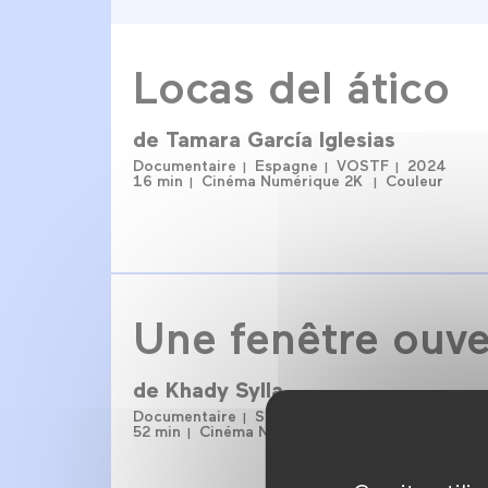
Locas del ático
de
Tamara García Iglesias
Documentaire
Espagne
VOSTF
2024
16 min
Cinéma Numérique 2K
Couleur
Une fenêtre ouve
de
Khady Sylla
Documentaire
Sénégal
France
VOSTF
2
52 min
Cinéma Numérique 2K
Couleur