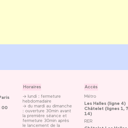
Horaires
Accès
→ lundi : fermeture
Métro
Paris
hebdomadaire
Les Halles (ligne 4)
→ du mardi au dimanche
3 00
Châtelet (lignes 1, 7
: ouverture 30min avant
14)
la première séance et
fermeture 30min après
RER
le lancement de la