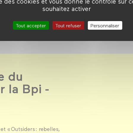
ise des cookies et vous donne le contrôle sur 
souhaitez activer
Tout accepter
Tout refuser
Personnaliser
e du
 la Bpi -
et « Outsiders : rebelles,