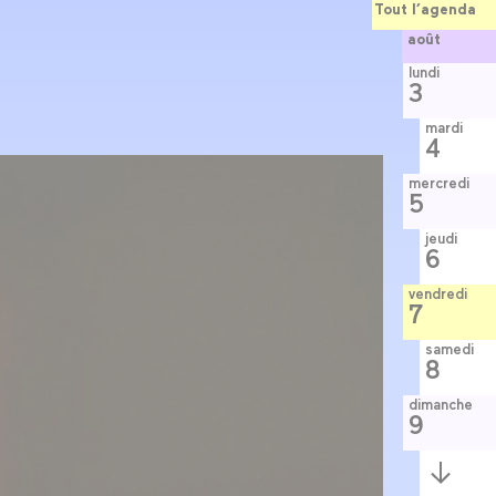
Tout l’agenda
août
lundi
3
mardi
4
mercredi
5
jeudi
6
vendredi
7
samedi
8
dimanche
9
Semaine
suivante