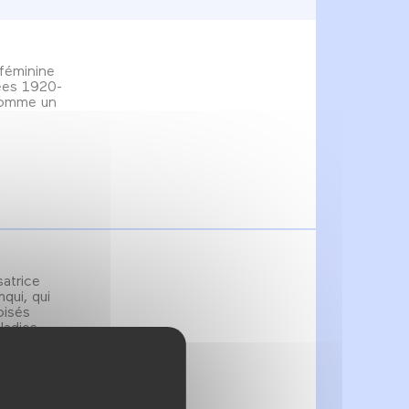
 féminine
ées 1920-
comme un
satrice
qui, qui
oisés
ladies,