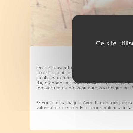
Ce site util
Qui se souvient du zoo d'été ouvert en 1931 
coloniale, qui se vantait alors de proposer 
amateurs comme Louis Estevez, ces images d
dix, prennent de nouveau vie sous nos yeux. 
réouverture du nouveau parc zoologique de Par
© Forum des images. Avec le concours de la 
valorisation des fonds iconographiques de la V