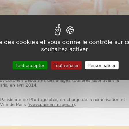
ise des cookies et vous donne le contrôle sur 
souhaitez activer
dans le bois de Vincennes pour les visiteurs de l'Exposition
Tout accepter
Tout refuser
Personnaliser
un tour du monde en une journée? Grâce à des cinéastes
'une époque révolue, des années trente aux années soixante
Et côtoient désormais des images tournées juste avant la
is, en avril 2014.
Parisienne de Photographie, en charge de la numérisation et
ille de Paris (
www.parisenimages.fr
).