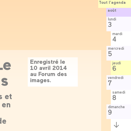
Tout l’agenda
août
lundi
3
mardi
4
mercredi
5
Le
Enregistré le
jeudi
10 avril 2014
6
is
au Forum des
vendredi
images.
7
samedi
s et
8
 en
dimanche
9
de
Semaine
suivante