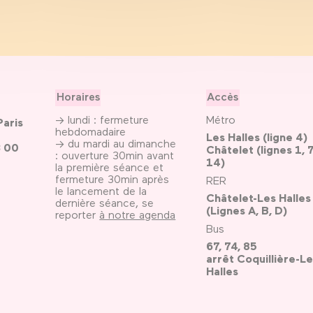
Horaires
Accès
→ lundi : fermeture
Métro
Paris
hebdomadaire
Les Halles (ligne 4)
→ du mardi au dimanche
3 00
Châtelet (lignes 1, 7
: ouverture 30min avant
14)
la première séance et
fermeture 30min après
RER
le lancement de la
Châtelet-Les Halles
dernière séance, se
(Lignes A, B, D)
reporter
à notre agenda
Bus
67, 74, 85
arrêt Coquillière-Le
Halles