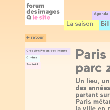
Panneau de gestion des cookies
Aller
au
contenu
Agenda
principal
La saison
Bil
← retour
Paris
Création Forum des images
Cinéma
parc 
Société
Un lieu, u
des années
partant sur
Paris méta
la ville en