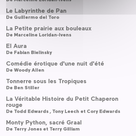
Le Labyrinthe de Pan
De
Guillermo del Toro
La Petite prairie aux bouleaux
De
Marceline Loridan-Ivens
El Aura
De
Fabian Bielinsky
Comédie érotique d'une nuit d'été
De
Woody Allen
Tonnerre sous les Tropiques
De
Ben Stiller
La Véritable Histoire du Petit Chaperon
rouge
De
Todd Edwards ,
Tony Leech et Cory Edwards
Monty Python, sacré Graal
De
Terry Jones et Terry Gilliam