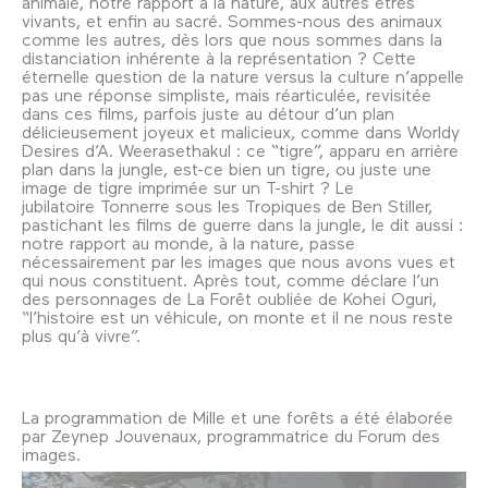
animale, notre rapport à la nature, aux autres êtres
vivants, et enfin au sacré. Sommes-nous des animaux
comme les autres, dès lors que nous sommes dans la
distanciation inhérente à la représentation ? Cette
éternelle question de la nature versus la culture n’appelle
pas une réponse simpliste, mais réarticulée, revisitée
dans ces films, parfois juste au détour d’un plan
délicieusement joyeux et malicieux, comme dans Worldy
Desires d’A. Weerasethakul : ce “tigre”, apparu en arrière
plan dans la jungle, est-ce bien un tigre, ou juste une
image de tigre imprimée sur un T-shirt ? Le
jubilatoire Tonnerre sous les Tropiques de Ben Stiller,
pastichant les films de guerre dans la jungle, le dit aussi :
notre rapport au monde, à la nature, passe
nécessairement par les images que nous avons vues et
qui nous constituent. Après tout, comme déclare l’un
des personnages de La Forêt oubliée de Kohei Oguri,
“l’histoire est un véhicule, on monte et il ne nous reste
plus qu’à vivre”.
La programmation de Mille et une forêts a été élaborée
par Zeynep Jouvenaux, programmatrice du Forum des
images.