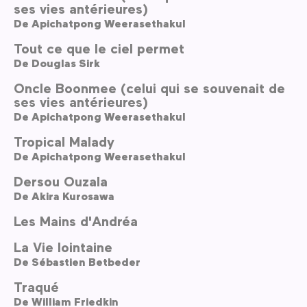
ses vies antérieures)
De
Apichatpong Weerasethakul
Tout ce que le ciel permet
De
Douglas Sirk
Oncle Boonmee (celui qui se souvenait de
ses vies antérieures)
De
Apichatpong Weerasethakul
Tropical Malady
De
Apichatpong Weerasethakul
Dersou Ouzala
De
Akira Kurosawa
Les Mains d'Andréa
La Vie lointaine
De
Sébastien Betbeder
Traqué
De
William Friedkin