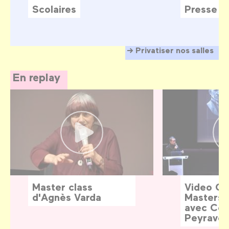
Scolaires
Presse
Privatiser nos salles
En replay
Master class
Video G
d'Agnès Varda
Masters:
avec Céd
Peyraver