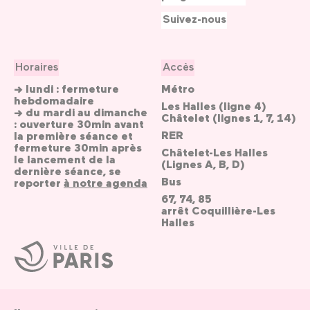
Suivez-nous
Horaires
Accès
→ lundi : fermeture
Métro
hebdomadaire
Les Halles (ligne 4)
→ du mardi au dimanche
Châtelet (lignes 1, 7, 14)
: ouverture 30min avant
RER
la première séance et
fermeture 30min après
Châtelet-Les Halles
le lancement de la
(Lignes A, B, D)
dernière séance, se
Bus
reporter
à notre agenda
67, 74, 85
arrêt Coquillière-Les
Halles
Ville
de
Paris