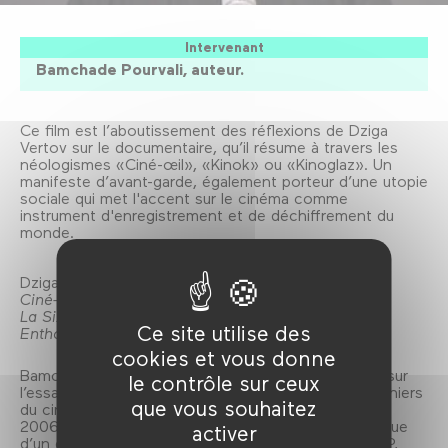
Intervenant
Bamchade Pourvali, auteur.
Ce film est l’aboutissement des réflexions de Dziga
Vertov sur le documentaire, qu’il résume à travers les
néologismes «Ciné-œil», «Kinok» ou «Kinoglaz». Un
manifeste d’avant-garde, également porteur d’une utopie
sociale qui met l'accent sur le cinéma comme
instrument d'enregistrement et de déchiffrement du
monde.
Dziga Vertov a notamment réalisé:
Ciné-œil
(1924)
La Sixième Partie du monde
(1926)
Ce site utilise des
Enthousiasme
(1931)
cookies et vous donne
Bamchade Pourvali termine une thèse de doctorat sur
le contrôle sur ceux
l’essai filmé. Il est l’auteur de «Chris Marker» (Éd. Cahiers
que vous souhaitez
du cinéma, 2003), «Godard neuf zéro» (Éd. Séguier,
2006), «Wong Kar-wai» (Éd. Amandier, 2007) ainsi que
activer
d’un dossier sur L’Homme à la caméra (site du CNDP,