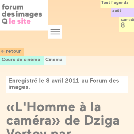
Panneau de gestion des cookies
Aller
Tout l’agenda
au
août
contenu
principal
samedi
8
Menu
← retour
Cours de cinéma
Cinéma
Enregistré le 8 avril 2011 au Forum des
images.
«L'Homme à la
caméra» de Dziga
Vertov par