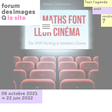
Panneau de gestion des cookies
Aller
Tout l’agenda
au
août
contenu
principal
vendr
7
Menu
06 octobre 2021
→ 22 juin 2022