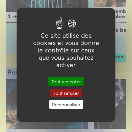
15 septembre
1 → 12 septembre 2026
1 novembre 2
L'Étrange Festival 2026
Sois belle
Ce site utilise des
cookies et vous donne
le contrôle sur ceux
que vous souhaitez
La saison
activer
Pour les professionnels
Tout accepter
Tout refuser
Personnaliser