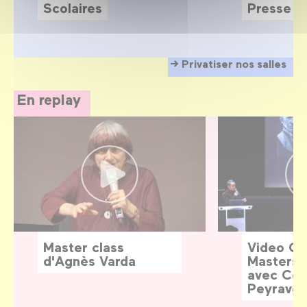
Scolaires
Presse
Privatiser nos salles
En replay
Master class
Video G
d'Agnès Varda
Masters:
avec Céd
Peyraver