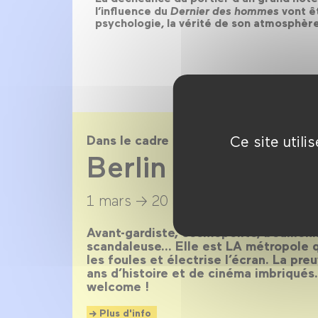
l’influence du
Dernier des hommes
vont êt
psychologie, la vérité de son atmosphèr
Ce site util
Dans le cadre de
Berlin magnétiq
1 mars →
20 avril 2014
Avant-gardiste, cosmopolite, bouillonn
scandaleuse… Elle est LA métropole qu
les foules et électrise l’écran. La pr
ans d’histoire et de cinéma imbriqués
welcome !
Plus d'info