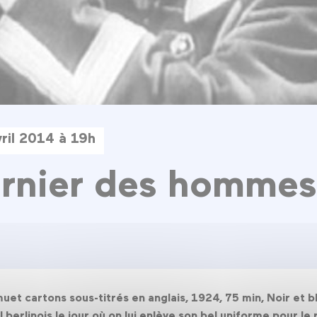
ril 2014 à 19h
rnier des homme
 muet cartons sous-titrés en anglais, 1924, 75 min, Noir e
 berlinois le jour où on lui enlève son bel uniforme pour l