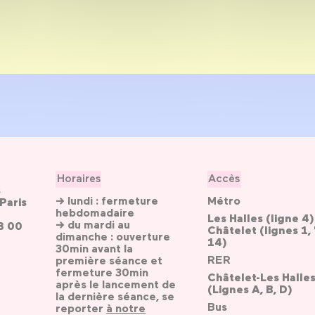
Horaires
Accès
s
→ lundi : fermeture
Métro
Paris
hebdomadaire
Les Halles (ligne 4)
→ du mardi au
3 00
Châtelet (lignes 1, 
dimanche : ouverture
14)
30min avant la
RER
première séance et
fermeture 30min
Châtelet-Les Halle
après le lancement de
(Lignes A, B, D)
la dernière séance, se
Bus
reporter
à notre