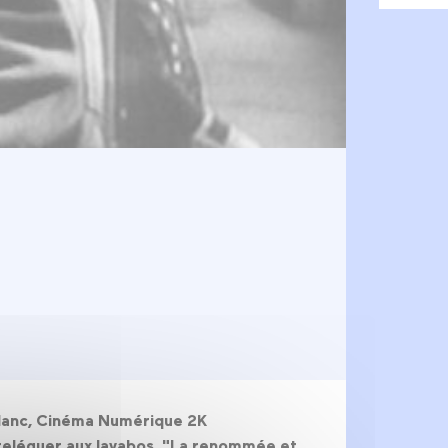
s
t blanc, Cinéma Numérique 2K
e reléguer aux lavabos. "La renommée et