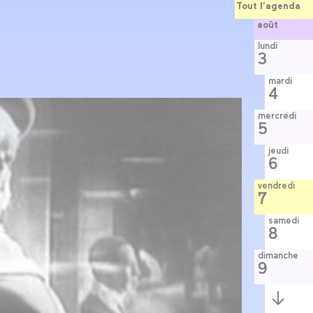
Tout l’agenda
août
lundi
3
mardi
4
mercredi
5
jeudi
6
vendredi
7
samedi
8
dimanche
9
Semaine
suivante