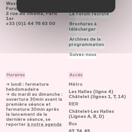
Westfield
Contactez-nous
Forum des Halles
2 rue du cinéma, Paris
Le Forum recrute
1er
+33 (0)1 44 76 63 00
Brochures à
télécharger
Archives de la
programmation
Suivez-nous
Horaires
Accès
→ lundi : fermeture
Métro
hebdomadaire
Les Halles (ligne 4)
→ du mardi au dimanche :
Châtelet (lignes 1, 7, 14)
ouverture 30min avant la
RER
première séance et
fermeture 30min après
Châtelet-Les Halles
le lancement de la
(Lignes A, B, D)
dernière séance, se
Bus
reporter
à notre agenda
67, 74, 85