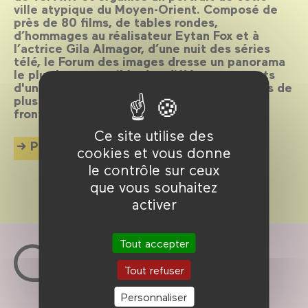
ville atypique du Moyen-Orient. Composé de
près de 80 films, de tables rondes,
d’hommages au réalisateur Eytan Fox et à
l’actrice Gila Almagor, d’une nuit des séries
télé, le Forum des images dresse un panorama
le plus large possible des différents aspects
d'une ville et d’un cinéma encore jeune mais de
plus en plus reconnu en dehors de ses
frontières.
Ce site utilise des
Plus d'info
cookies et vous donne
le contrôle sur ceux
que vous souhaitez
activer
Tout accepter
Tout refuser
Personnaliser