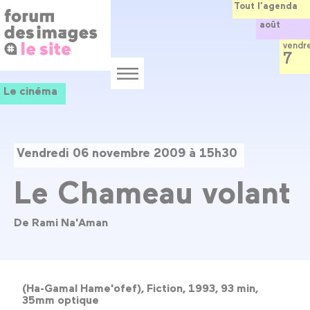
Panneau de gestion des cookies
Aller
Tout l’agenda
au
août
contenu
principal
vendr
7
Menu
Le cinéma
Vendredi 06 novembre 2009 à 15h30
Le Chameau volant
De Rami Na'Aman
(Ha-Gamal Hame'ofef), Fiction, 1993, 93 min,
35mm optique