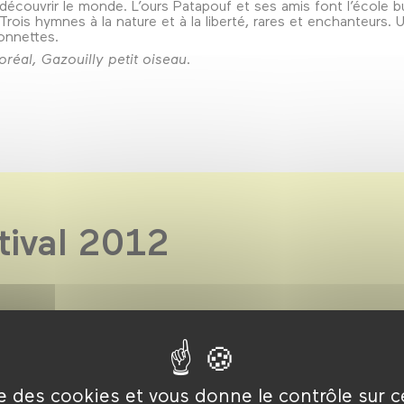
t découvrir le monde. L’ours Patapouf et ses amis font l’école 
. Trois hymnes à la nature et à la liberté, rares et enchanteurs
onnettes.
réal, Gazouilly petit oiseau
.
tival 2012
emier FESTIVAL
pour sa 8e
les pour les tout-petits,
ite du festival
ise des cookies et vous donne le contrôle sur 