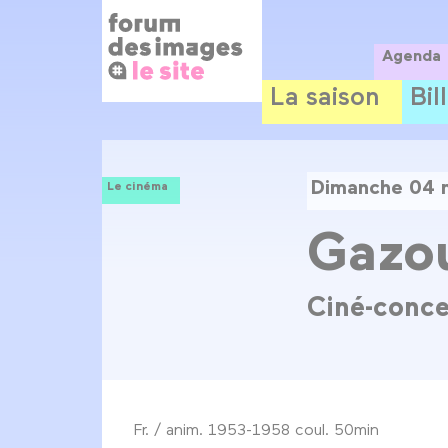
Panneau de gestion des cookies
Aller
au
contenu
Agenda
principal
La saison
Bil
Dimanche 04 
Le cinéma
Gazou
Ciné-conce
Fr. / anim. 1953-1958 coul. 50min