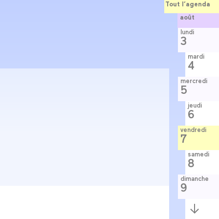
Tout l’agenda
août
lundi
3
mardi
4
mercredi
5
jeudi
6
vendredi
7
samedi
8
dimanche
9
Semaine
suivante