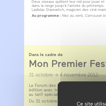
Deux oiseaux quittent leur nid pour jouer e
dans la neige jusqu’à l’arrivée du printemps
Ladislas Starewitch, magicien des ciné-mari
Au programme :
Nez au vent, Carrousel bo
Dans le cadre de
Mon Premier Fes
31 octobre →
4 novembre 2012
Le Forum des images accueille
mon pr
édition avec trois séances exceptionnel
au tarif spécial de 4 € la séance !
Du 31 octobre au 4 novembre 2012 Le s
Ce site util