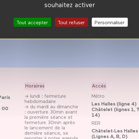
souhaitez activer
Tout accepter
Tout refuser
Personnaliser
Horaires
Accès
→ lundi : fermeture
Métro
Paris
hebdomadaire
Les Halles (ligne 4)
→ du mardi au dimanche
3 00
Châtelet (lignes 1, 7
: ouverture 30min avant
14)
la première séance et
fermeture 30min après
RER
le lancement de la
Châtelet-Les Halles
dernière séance, se
(Lignes A, B, D)
reporter
à notre agenda