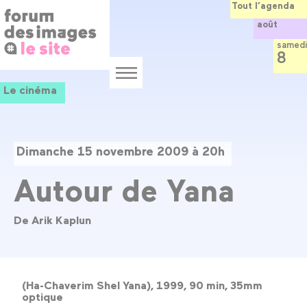
Panneau de gestion des cookies
Aller
Tout l’agenda
au
août
contenu
principal
samedi
8
Menu
Le cinéma
Dimanche 15 novembre 2009 à 20h
Autour de Yana
De Arik Kaplun
(Ha-Chaverim Shel Yana), 1999, 90 min, 35mm
optique