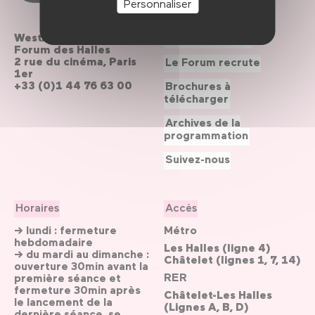
Personnaliser
Westfield
Contactez-nous
Forum des Halles
2 rue du cinéma, Paris
Le Forum recrute
1er
+33 (0)1 44 76 63 00
Brochures à
télécharger
Archives de la
programmation
Suivez-nous
Horaires
Accès
→ lundi : fermeture
Métro
hebdomadaire
Les Halles (ligne 4)
→ du mardi au dimanche :
Châtelet (lignes 1, 7, 14)
ouverture 30min avant la
RER
première séance et
fermeture 30min après
Châtelet-Les Halles
le lancement de la
(Lignes A, B, D)
dernière séance, se