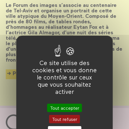
Le Forum des images s’associe au centenaire
de Tel-Aviv et organise un portrait de cette
ville atypique du Moyen-Orient. Composé de
près de 80 films, de tables rondes,
d’hommages au réalisateur Eytan Fox et à
l’actrice Gila Almagor, d’une nuit des séries
télé, le Forum des images dresse un panorama
le plus large possible des différents aspects
d'une ville et d’un cinéma encore jeune mais de
plus en plus reconnu en dehors de ses
frontières.
Ce site utilise des
cookies et vous donne
Plus d'info
le contrôle sur ceux
que vous souhaitez
activer
Tout accepter
Tout refuser