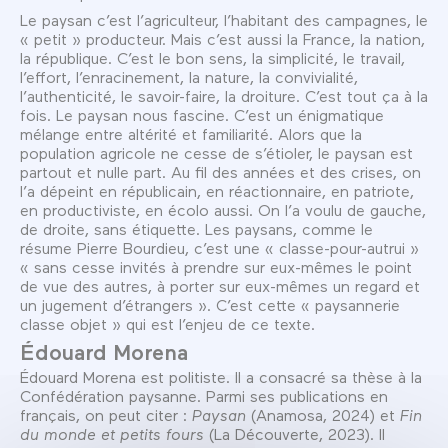
Le paysan c’est l’agriculteur, l’habitant des campagnes, le
« petit » producteur. Mais c’est aussi la France, la nation,
la république. C’est le bon sens, la simplicité, le travail,
l’effort, l’enracinement, la nature, la convivialité,
l’authenticité, le savoir-faire, la droiture. C’est tout ça à la
fois. Le paysan nous fascine. C’est un énigmatique
mélange entre altérité et familiarité. Alors que la
population agricole ne cesse de s’étioler, le paysan est
partout et nulle part. Au fil des années et des crises, on
l’a dépeint en républicain, en réactionnaire, en patriote,
en productiviste, en écolo aussi. On l’a voulu de gauche,
de droite, sans étiquette. Les paysans, comme le
résume Pierre Bourdieu, c’est une « classe-pour-autrui »
« sans cesse invités à prendre sur eux-mêmes le point
de vue des autres, à porter sur eux-mêmes un regard et
un jugement d’étrangers ». C’est cette « paysannerie
classe objet » qui est l’enjeu de ce texte.
Édouard Morena
Édouard Morena est politiste. Il a consacré sa thèse à la
Confédération paysanne. Parmi ses publications en
français, on peut citer :
Paysan
(Anamosa, 2024) et
Fin
du monde et petits fours
(La Découverte, 2023). Il