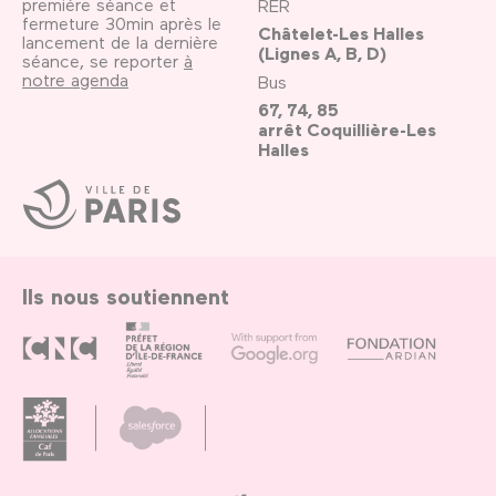
première séance et
RER
fermeture 30min après le
Châtelet-Les Halles
lancement de la dernière
(Lignes A, B, D)
séance, se reporter
à
notre agenda
Bus
67, 74, 85
arrêt Coquillière-Les
Halles
Ville
de
Paris
Ils nous soutiennent