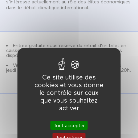
s’intéresse actuellement au rôle des élites économiques
dans le débat climatique international.
Entrée gratuite sous réserve du retrait d’un billet en
caisse, le jour de la séance, dans la limite des places
disponibles.
Vente des ouvrages de la collection Anamosa du
jeudi 22 janvier au samedi 24 janvier inclus de 18h à 20h.
Ce site utilise des
cookies et vous donne
le contrôle sur ceux
que vous souhaitez
activer
Tout accepter
Tout refuser