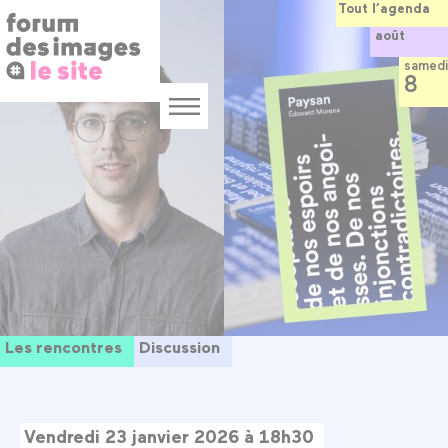
Panneau de gestion des cookies
Aller
Tout l’agenda
au
août
contenu
principal
samedi
8
Menu
Les rencontres
Discussion
Vendredi 23 janvier 2026 à 18h30