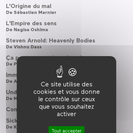
L'Origine du mal
De
Sébastien Marnier
L'Empire des sens
De
Nagisa Oshima
Steven Arnold: Heavenly Bodies
De
Vishnu Dass
Ça peut vous arriver demain
De
Peter S. Traynor
Immunité collective
De
Adilkhan Yerzhanov
Ce site utilise des
cookies et vous donne
Under the Blossoming Cherry Trees
le contrôle sur ceux
De
Masahiro Shinoda
que vous souhaitez
Compétition courts 6 : Trop bizarre !
activer
Sick of Myself
De
Kristoffer Borgli
Tout accepter