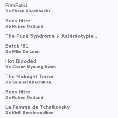
FilmFarsi
De
Ehsan Khoshbakht
Sans filtre
De
Ruben Östlund
The Punk Syndrome + Astéréotypie…
Batch '81
De
Mike De Leon
Hot Blooded
De
Cheon Myoung-kwan
The Midnight Terror
De
Samuel Khachikian
Sans filtre
De
Ruben Östlund
La Femme de Tchaikovsky
De
Kirill Serebrennikov