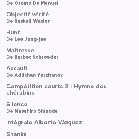
De
Otomo De Manuel
Objectif vérité
De
Haskell Wexler
Hunt
De
Lee Jung-jae
Maîtresse
De
Barbet Schroeder
Assault
De
Adilkhan Yerzhanov
Compétition courts 2 : Hymne des
chérubins
Silence
De
Masahiro Shinoda
Intégrale Alberto Vázquez
Shanks