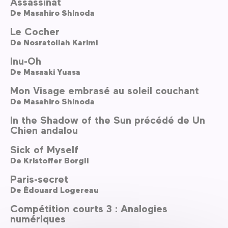
Assassinat
De
Masahiro Shinoda
Le Cocher
De
Nosratollah Karimi
Inu-Oh
De
Masaaki Yuasa
Mon Visage embrasé au soleil couchant
De
Masahiro Shinoda
In the Shadow of the Sun précédé de Un
Chien andalou
Sick of Myself
De
Kristoffer Borgli
Paris-secret
De
Édouard Logereau
Compétition courts 3 : Analogies
numériques