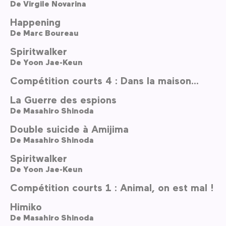
De
Virgile Novarina
Happening
De
Marc Boureau
Spiritwalker
De
Yoon Jae-Keun
Compétition courts 4 : Dans la maison...
La Guerre des espions
De
Masahiro Shinoda
Double suicide à Amijima
De
Masahiro Shinoda
Spiritwalker
De
Yoon Jae-Keun
Compétition courts 1 : Animal, on est mal !
Himiko
De
Masahiro Shinoda