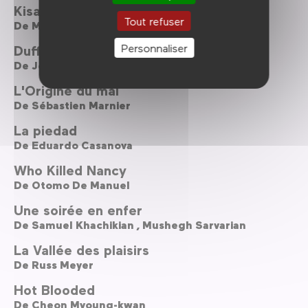
Kisapmata
Tout refuser
De
Mike De Leon
Personnaliser
Duffer
De
Joseph Despins ,
William Dumaresq
L'Origine du mal
De
Sébastien Marnier
La piedad
De
Eduardo Casanova
Who Killed Nancy
De
Otomo De Manuel
Une soirée en enfer
De
Samuel Khachikian ,
Mushegh Sarvarian
La Vallée des plaisirs
De
Russ Meyer
Hot Blooded
De
Cheon Myoung-kwan