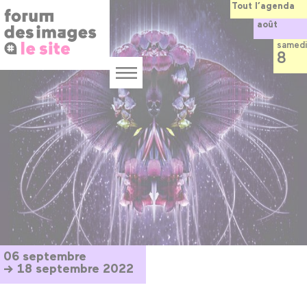
Panneau de gestion des cookies
Aller
Tout l’agenda
au
août
contenu
principal
samedi
8
Menu
06 septembre
→ 18 septembre 2022