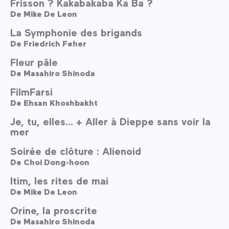
Frisson ? Kakabakaba Ka Ba ?
De
Mike De Leon
La Symphonie des brigands
De
Friedrich Feher
Fleur pâle
De
Masahiro Shinoda
FilmFarsi
De
Ehsan Khoshbakht
Je, tu, elles… + Aller à Dieppe sans voir la
mer
Soirée de clôture : Alienoid
De
Choi Dong-hoon
Itim, les rites de mai
De
Mike De Leon
Orine, la proscrite
De
Masahiro Shinoda