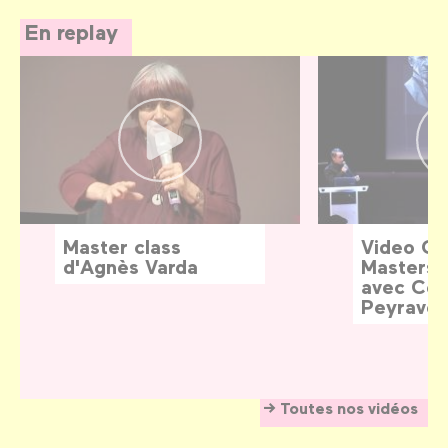
En replay
Master class
Video G
d'Agnès Varda
Masters:
avec Céd
Peyraver
Toutes nos vidéos