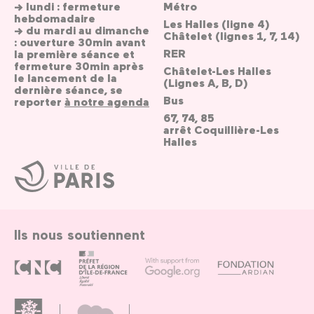
→ lundi : fermeture
Métro
hebdomadaire
Les Halles (ligne 4)
→ du mardi au dimanche
Châtelet (lignes 1, 7, 14)
: ouverture 30min avant
RER
la première séance et
fermeture 30min après
Châtelet-Les Halles
le lancement de la
(Lignes A, B, D)
dernière séance, se
Bus
reporter
à notre agenda
67, 74, 85
arrêt Coquillière-Les
Halles
Ville
de
Paris
Ils nous soutiennent