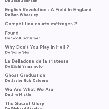
De
Josh Johnson
English Revolution : A Field In England
De
Ben Wheatley
Compétition courts métrages 2
Found
De
Scott Schirmer
Why Don't You Play In Hell ?
De
Sono Sion
La Belladone de la tristesse
De
Eiichi Yamamoto
Ghost Graduation
De
Javier Ruiz Caldera
We Are What We Are
De
Jim Mickle
The Secret Glory
De
Richard Stanley