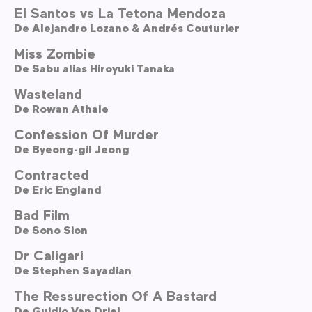
El Santos vs La Tetona Mendoza
De
Alejandro Lozano & Andrés Couturier
Miss Zombie
De
Sabu alias Hiroyuki Tanaka
Wasteland
De
Rowan Athale
Confession Of Murder
De
Byeong-gil Jeong
Contracted
De
Eric England
Bad Film
De
Sono Sion
Dr Caligari
De
Stephen Sayadian
The Ressurection Of A Bastard
De
Guidio Van Driel