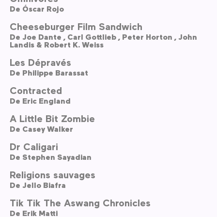
De
Óscar Rojo
Cheeseburger Film Sandwich
De
Joe Dante ,
Carl Gottlieb ,
Peter Horton ,
John
Landis & Robert K. Weiss
Les Dépravés
De
Philippe Barassat
Contracted
De
Eric England
A Little Bit Zombie
De
Casey Walker
Dr Caligari
De
Stephen Sayadian
Religions sauvages
De
Jello Biafra
Tik Tik The Aswang Chronicles
De
Erik Matti