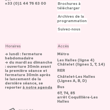
+33 (0)1 44 76 63 00
Brochures à
télécharger
Archives de la
programmation
Suivez-nous
Horaires
Accès
→ lundi : fermeture
Métro
hebdomadaire
Les Halles (ligne 4)
→ du mardi au dimanche
Châtelet (lignes 1, 7, 14)
: ouverture 30min avant
RER
la première séance et
fermeture 30min après
Châtelet-Les Halles
le lancement de la
(Lignes A, B, D)
dernière séance, se
Bus
reporter
à notre agenda
67, 74, 85
arrêt Coquillière-Les
Halles
Ville