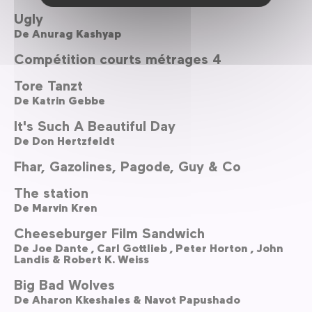
Ugly
De
Anurag Kashyap
Compétition courts métrages 4
Tore Tanzt
De
Katrin Gebbe
It's Such A Beautiful Day
De
Don Hertzfeldt
Fhar, Gazolines, Pagode, Guy & Co
The station
De
Marvin Kren
Cheeseburger Film Sandwich
De
Joe Dante ,
Carl Gottlieb ,
Peter Horton ,
John
Landis & Robert K. Weiss
Big Bad Wolves
De
Aharon Kkeshales & Navot Papushado