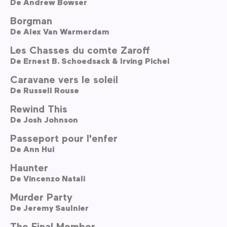
De
Andrew Bowser
Borgman
De
Alex Van Warmerdam
Les Chasses du comte Zaroff
De
Ernest B. Schoedsack & Irving Pichel
Caravane vers le soleil
De
Russell Rouse
Rewind This
De
Josh Johnson
Passeport pour l'enfer
De
Ann Hui
Haunter
De
Vincenzo Natali
Murder Party
De
Jeremy Saulnier
The Final Member