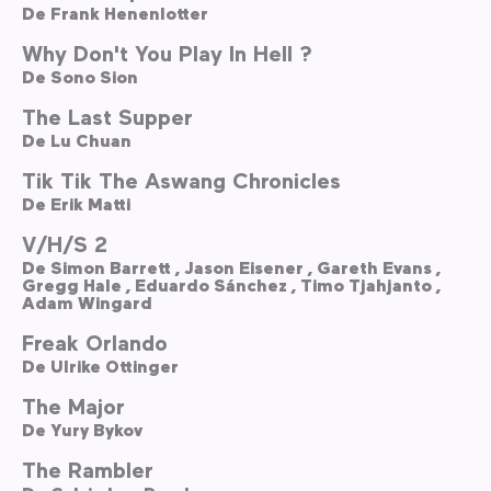
De
Frank Henenlotter
Why Don't You Play In Hell ?
De
Sono Sion
The Last Supper
De
Lu Chuan
Tik Tik The Aswang Chronicles
De
Erik Matti
V/H/S 2
De
Simon Barrett ,
Jason Eisener ,
Gareth Evans ,
Gregg Hale ,
Eduardo Sánchez ,
Timo Tjahjanto ,
Adam Wingard
Freak Orlando
De
Ulrike Ottinger
The Major
De
Yury Bykov
The Rambler