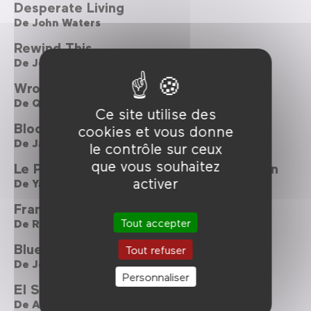
Desperate Living
De
John Waters
Rewind This
De
Josh Johnson
Wrong Cops
De
Quentin Dupieux
Ce site utilise des
Blood Diner
cookies et vous donne
De
Jackie Kong
le contrôle sur ceux
que vous souhaitez
Le Prince Nezha triomphe du Roi Dragon
activer
De
Yan Ding Xian ,
Shuchen Wang ,
Jingda Xu
Frankenstein's Army
Tout accepter
De
Richard Raaphorst
Blue Ruin
Tout refuser
De
Jeremy Saulnier
Personnaliser
El Santos vs La Tetona Mendoza
De
Alejandro Lozano & Andrés Couturier