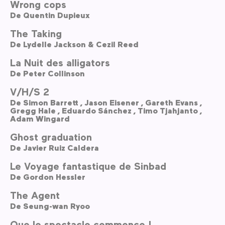
Wrong cops
De
Quentin Dupieux
The Taking
De
Lydelle Jackson & Cezil Reed
La Nuit des alligators
De
Peter Collinson
V/H/S 2
De
Simon Barrett ,
Jason Eisener ,
Gareth Evans ,
Gregg Hale ,
Eduardo Sánchez ,
Timo Tjahjanto ,
Adam Wingard
Ghost graduation
De
Javier Ruiz Caldera
Le Voyage fantastique de Sinbad
De
Gordon Hessler
The Agent
De
Seung-wan Ryoo
Que le spectacle commence !