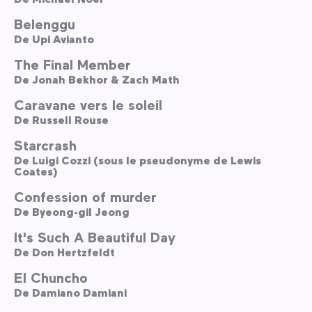
Belenggu
De
Upi Avianto
The Final Member
De
Jonah Bekhor & Zach Math
Caravane vers le soleil
De
Russell Rouse
Starcrash
De
Luigi Cozzi (sous le pseudonyme de Lewis
Coates)
Confession of murder
De
Byeong-gil Jeong
It's Such A Beautiful Day
De
Don Hertzfeldt
El Chuncho
De
Damiano Damiani