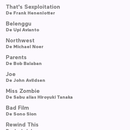
That's Sexploitation
De
Frank Henenlotter
Belenggu
De
Upi Avianto
Northwest
De
Michael Noer
Parents
De
Bob Balaban
Joe
De
John Avildsen
Miss Zombie
De
Sabu alias Hiroyuki Tanaka
Bad Film
De
Sono Sion
Rewind This