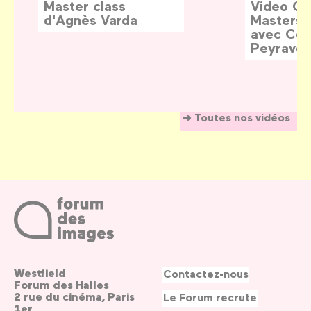
Master class
Video G
d'Agnès Varda
Masters:
avec Céd
Peyraver
Toutes nos vidéos
Westfield
Contactez-nous
Forum des Halles
2 rue du cinéma, Paris
Le Forum recrute
1er