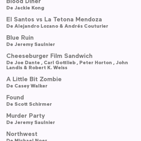
Blood Diner
De
Jackie Kong
El Santos vs La Tetona Mendoza
De
Alejandro Lozano & Andrés Couturier
Blue Ruin
De
Jeremy Saulnier
Cheeseburger Film Sandwich
De
Joe Dante ,
Carl Gottlieb ,
Peter Horton ,
John
Landis & Robert K. Weiss
A Little Bit Zombie
De
Casey Walker
Found
De
Scott Schirmer
Murder Party
De
Jeremy Saulnier
Northwest
De
Michael Noer