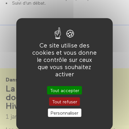
Suivi d'un débat.
Ce site utilise des
cookies et vous donne
le contrôle sur ceux
que vous souhaitez
activer
Dans le cadre de
La Cinémathèque du
Tout accepter
documentaire par la Bpi -
Tout refuser
Hiver 2025
Personnaliser
1 janvier →
31 mars 2025