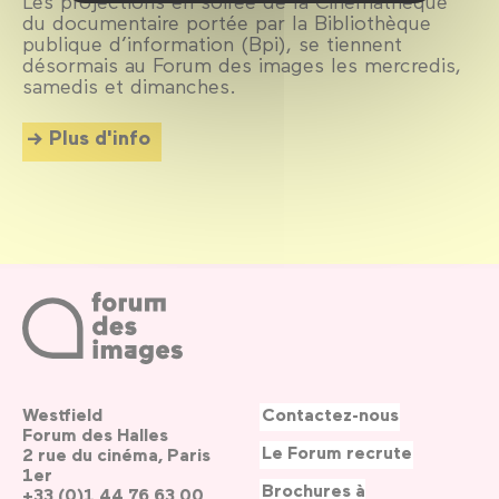
Les projections en soirée de la Cinémathèque
du documentaire portée par la Bibliothèque
publique d’information (Bpi), se tiennent
désormais au Forum des images les mercredis,
samedis et dimanches.
Plus d'info
Westfield
Contactez-nous
Forum des Halles
Le Forum recrute
2 rue du cinéma, Paris
1er
Brochures à
+33 (0)1 44 76 63 00